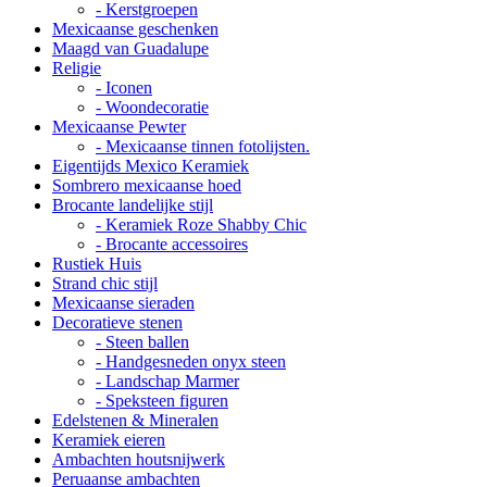
- Kerstgroepen
Mexicaanse geschenken
Maagd van Guadalupe
Religie
- Iconen
- Woondecoratie
Mexicaanse Pewter
- Mexicaanse tinnen fotolijsten.
Eigentijds Mexico Keramiek
Sombrero mexicaanse hoed
Brocante landelijke stijl
- Keramiek Roze Shabby Chic
- Brocante accessoires
Rustiek Huis
Strand chic stijl
Mexicaanse sieraden
Decoratieve stenen
- Steen ballen
- Handgesneden onyx steen
- Landschap Marmer
- Speksteen figuren
Edelstenen & Mineralen
Keramiek eieren
Ambachten houtsnijwerk
Peruaanse ambachten