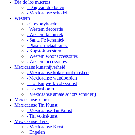
Dia de los muertos
- Dag van de doden
- Mexicaanse schedel
Western
- Cowboyhoeden
- Western decoratie
- Western keramiek
- Santa Fe keramiek
- Plasma metaal kunst
- Kapstok western
- Western woonaccessoires
- Western accessoires
Mexicaans kunstnijverheid
- Mexicaanse kokosnoot maskers
- Mexicaanse wandborden
- Houtsnijwerk volkskunst
- Levensboom
- Mexicaanse amate schors schilderij
Mexicaanse kaarsen
Mexicaanse Tin Kunst
- Mexicaanse Tin Kunst
- Tin volkskunst
Mexicaanse Kerst
- Mexicaanse Kerst
- Engelen