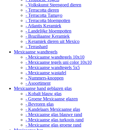
- Volkskunst Steengoed dieren
- Terracotta dieren
- Terracotta Tamayo
- Terracotta bloempotten
- Atlantis Keramiek
- Landelijke bloempotten
- Braziliaanse Keramiek
- Keramiek dieren uit Mexico
- Terrashard
Mexicaanse wandtegels
- Mexicaanse wandtegels 10x10
- Mexicaanse tegels uni color 10x10
- Mexicaanse wandtegels 5x5
- Mexicaanse wastafel
- Nummers-knoppen
- Asoortiment
Mexicaanse hand geblazen glas
- Kobalt blauw glas
- Groene Mexicaanse glazen
- Bevroren glas
- Kandelaars Mexicaanse glas
- Mexicaanse glas blauwe rand
- Mexicaanse glas turkoois rand
- Mexicaanse glas groene rand