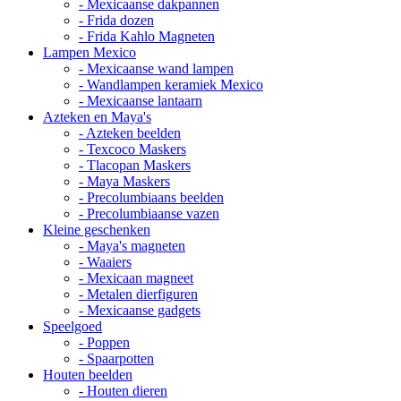
- Mexicaanse dakpannen
- Frida dozen
- Frida Kahlo Magneten
Lampen Mexico
- Mexicaanse wand lampen
- Wandlampen keramiek Mexico
- Mexicaanse lantaarn
Azteken en Maya's
- Azteken beelden
- Texcoco Maskers
- Tlacopan Maskers
- Maya Maskers
- Precolumbiaans beelden
- Precolumbiaanse vazen
Kleine geschenken
- Maya's magneten
- Waaiers
- Mexicaan magneet
- Metalen dierfiguren
- Mexicaanse gadgets
Speelgoed
- Poppen
- Spaarpotten
Houten beelden
- Houten dieren