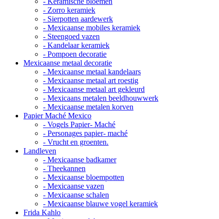
- Keramische bloemen
- Zorro keramiek
- Sierpotten aardewerk
- Mexicaanse mobiles keramiek
- Steengoed vazen
- Kandelaar keramiek
- Pompoen decoratie
Mexicaanse metaal decoratie
- Mexicaanse metaal kandelaars
- Mexicaanse metaal art roestig
- Mexicaanse metaal art gekleurd
- Mexicaans metalen beeldhouwwerk
- Mexicaanse metalen korven
Papier Maché Mexico
- Vogels Papier- Maché
- Personages papier- maché
- Vrucht en groenten.
Landleven
- Mexicaanse badkamer
- Theekannen
- Mexicaanse bloempotten
- Mexicaanse vazen
- Mexicaanse schalen
- Mexicaanse blauwe vogel keramiek
Frida Kahlo