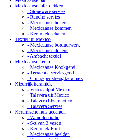
Mexicaanse bar
Mexicaanse tafel dekken
- Stoneware servies
- Rancho servies
- Mexicaanse bekers
- Mexicaanse kommen
- Keramiek schalen
Textiel uit Mexico
- Mexicaanse borduurwerk
- Mexicaanse dekens
- Ambacht textiel
Mexicaanse keuken
- Mexicaanse Kookgerei
- Terracotta serviesgoed
- Chilipeper streng keramiek
Kleurrijk keramiek
- Voorraadpot Mexico
- Talavera uit Mexico
- Talavera bloempotten
- Talavera Servies
Keramische huis accenten
- Wanddecoratie
- Set van 3 vazen
- Keramiek Fruit
- Mexicaanse beelden