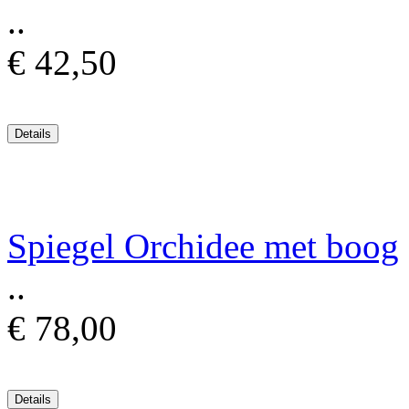
..
€ 42,50
Spiegel Orchidee met boog
..
€ 78,00