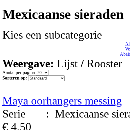
Mexicaanse sieraden
Kies een subcategorie
Al
Ve
Abalo
Weergave:
Lijst
/
Rooster
Aantal per pagina
Sorteren op:
Maya oorhangers messing
Serie : Mexicaanse siera
€ 4,50