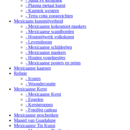
- Santa Fe keramiek
- Plasma metaal kunst
- Kapstok western
- Terra cotta zongezichten
Mexicaans kunstnijverheid
- Mexicaanse kokosnoot maskers
- Mexicaanse wandborden
- Houtsnijwerk volkskunst
- Levensboom
- Mexicaanse schilderijen
- Mexicaanse maskers
- Houten vogelnestjes
- Mexicaanse posters en prints
Mexicaanse kaarsen
Religie
- Iconen
- Woondecoratie
Mexicaanse Kerst
- Mexicaanse Kerst
- Engelen
- Kerstgroepen
- Fotolijst cadeau
Mexicaanse geschenken
Maagd van Guadalupe
Mexicaanse Tin Kunst