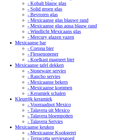
- Kobalt blauw glas
- Solid groen glas
- Bevroren glas
- Mexicaanse glas blauwe rand
- Mexicaanse glas aqua blauw rand
- Windlicht Mexicaans glas
- Mercury glazen vazen
Mexicaanse bar
- Corona bier
- Flessenopener
- Koelkast magneet bier
Mexicaanse tafel dekken
- Stoneware servies
- Rancho servies
- Mexicaanse bekers
- Mexicaanse kommen
- Keramiek schalen
Kleurrijk keramiek
- Voorraadpot Mexico
- Talavera uit Mexico
- Talavera bloempotten
- Talavera Servies
Mexicaanse keuken
- Mexicaanse Kookgerei
- Terracotta serviesgoed