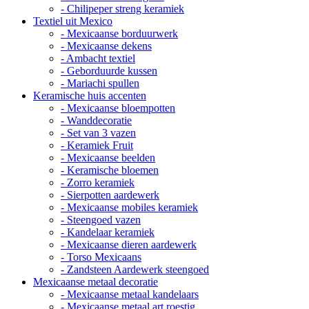
- Chilipeper streng keramiek
Textiel uit Mexico
- Mexicaanse borduurwerk
- Mexicaanse dekens
- Ambacht textiel
- Geborduurde kussen
- Mariachi spullen
Keramische huis accenten
- Mexicaanse bloempotten
- Wanddecoratie
- Set van 3 vazen
- Keramiek Fruit
- Mexicaanse beelden
- Keramische bloemen
- Zorro keramiek
- Sierpotten aardewerk
- Mexicaanse mobiles keramiek
- Steengoed vazen
- Kandelaar keramiek
- Mexicaanse dieren aardewerk
- Torso Mexicaans
- Zandsteen Aardewerk steengoed
Mexicaanse metaal decoratie
- Mexicaanse metaal kandelaars
- Mexicaanse metaal art roestig