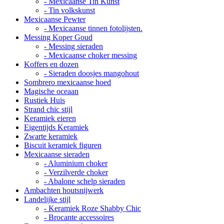
- Mexicaanse Tin Kunst
- Tin volkskunst
Mexicaanse Pewter
- Mexicaanse tinnen fotolijsten.
Messing Koper Goud
- Messing sieraden
- Mexicaanse choker messing
Koffers en dozen
- Sieraden doosjes mangohout
Sombrero mexicaanse hoed
Magische oceaan
Rustiek Huis
Strand chic stijl
Keramiek eieren
Eigentijds Keramiek
Zwarte keramiek
Biscuit keramiek figuren
Mexicaanse sieraden
- Aluminium choker
- Verzilverde choker
- Abalone schelp sieraden
Ambachten houtsnijwerk
Landelijke stijl
- Keramiek Roze Shabby Chic
- Brocante accessoires