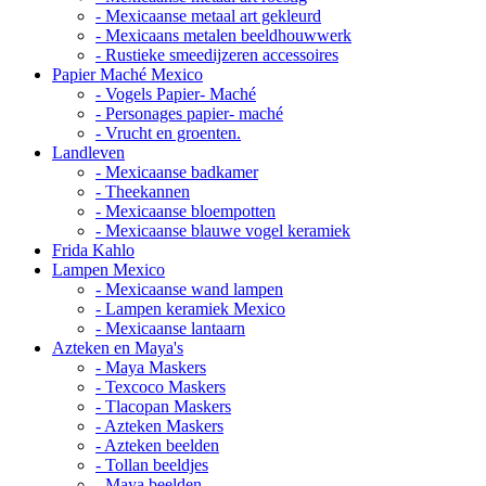
- Mexicaanse metaal art gekleurd
- Mexicaans metalen beeldhouwwerk
- Rustieke smeedijzeren accessoires
Papier Maché Mexico
- Vogels Papier- Maché
- Personages papier- maché
- Vrucht en groenten.
Landleven
- Mexicaanse badkamer
- Theekannen
- Mexicaanse bloempotten
- Mexicaanse blauwe vogel keramiek
Frida Kahlo
Lampen Mexico
- Mexicaanse wand lampen
- Lampen keramiek Mexico
- Mexicaanse lantaarn
Azteken en Maya's
- Maya Maskers
- Texcoco Maskers
- Tlacopan Maskers
- Azteken Maskers
- Azteken beelden
- Tollan beeldjes
- Maya beelden