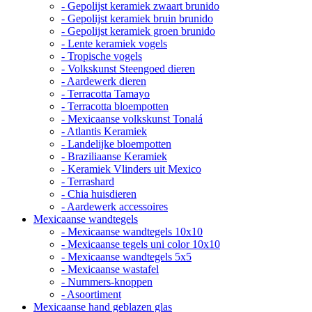
- Gepolijst keramiek zwaart brunido
- Gepolijst keramiek bruin brunido
- Gepolijst keramiek groen brunido
- Lente keramiek vogels
- Tropische vogels
- Volkskunst Steengoed dieren
- Aardewerk dieren
- Terracotta Tamayo
- Terracotta bloempotten
- Mexicaanse volkskunst Tonalá
- Atlantis Keramiek
- Landelijke bloempotten
- Braziliaanse Keramiek
- Keramiek Vlinders uit Mexico
- Terrashard
- Chia huisdieren
- Aardewerk accessoires
Mexicaanse wandtegels
- Mexicaanse wandtegels 10x10
- Mexicaanse tegels uni color 10x10
- Mexicaanse wandtegels 5x5
- Mexicaanse wastafel
- Nummers-knoppen
- Asoortiment
Mexicaanse hand geblazen glas