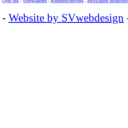
Over ons
-
Voorwaarden
-
Routebeschrijving
-
Mexicaanse producten
-
Website by SVwebdesign