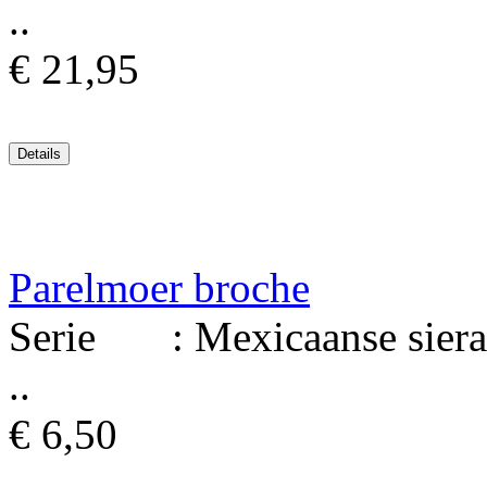
..
€ 21,95
Parelmoer broche
Serie : Mexicaanse sierad
..
€ 6,50