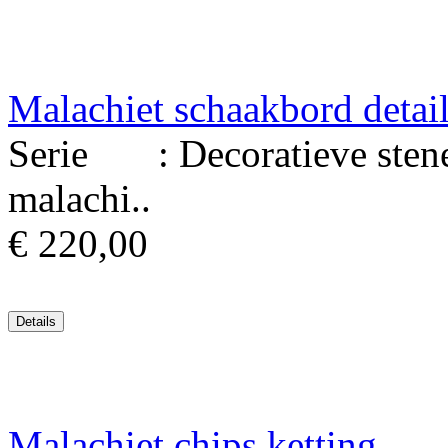
Malachiet schaakbord detai
Serie : Decoratieve stenen
malachi..
€ 220,00
Malachiet chips ketting