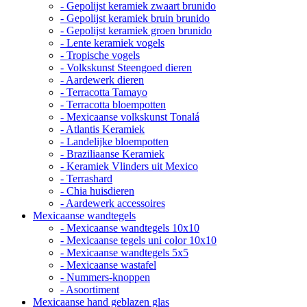
- Gepolijst keramiek zwaart brunido
- Gepolijst keramiek bruin brunido
- Gepolijst keramiek groen brunido
- Lente keramiek vogels
- Tropische vogels
- Volkskunst Steengoed dieren
- Aardewerk dieren
- Terracotta Tamayo
- Terracotta bloempotten
- Mexicaanse volkskunst Tonalá
- Atlantis Keramiek
- Landelijke bloempotten
- Braziliaanse Keramiek
- Keramiek Vlinders uit Mexico
- Terrashard
- Chia huisdieren
- Aardewerk accessoires
Mexicaanse wandtegels
- Mexicaanse wandtegels 10x10
- Mexicaanse tegels uni color 10x10
- Mexicaanse wandtegels 5x5
- Mexicaanse wastafel
- Nummers-knoppen
- Asoortiment
Mexicaanse hand geblazen glas