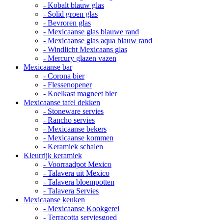
- Kobalt blauw glas
- Solid groen glas
- Bevroren glas
- Mexicaanse glas blauwe rand
- Mexicaanse glas aqua blauw rand
- Windlicht Mexicaans glas
- Mercury glazen vazen
Mexicaanse bar
- Corona bier
- Flessenopener
- Koelkast magneet bier
Mexicaanse tafel dekken
- Stoneware servies
- Rancho servies
- Mexicaanse bekers
- Mexicaanse kommen
- Keramiek schalen
Kleurrijk keramiek
- Voorraadpot Mexico
- Talavera uit Mexico
- Talavera bloempotten
- Talavera Servies
Mexicaanse keuken
- Mexicaanse Kookgerei
- Terracotta serviesgoed