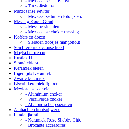
- Mexicaanse Tin Kunst
- Tin volkskunst
Mexicaanse Pewter
- Mexicaanse tinnen fotolijsten.
Messing Koper Goud
- Messing sieraden
- Mexicaanse choker messing
Koffers en dozen
- Sieraden doosjes mangohout
Sombrero mexicaanse hoed
Magische oceaan
Rustiek Huis
Strand chic stijl
Keramiek eieren
Eigentijds Keramiek
Zwarte keramiek
Biscuit keramiek figuren
Mexicaanse sieraden
- Aluminium choker
- Verzilverde choker
- Abalone schelp sieraden
Ambachten houtsnijwerk
Landelijke stijl
- Keramiek Roze Shabby Chic
- Brocante accessoires