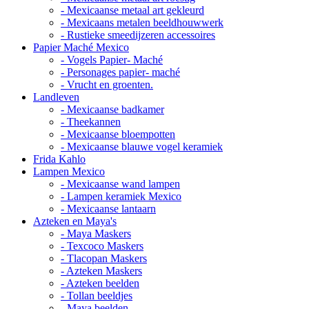
- Mexicaanse metaal art gekleurd
- Mexicaans metalen beeldhouwwerk
- Rustieke smeedijzeren accessoires
Papier Maché Mexico
- Vogels Papier- Maché
- Personages papier- maché
- Vrucht en groenten.
Landleven
- Mexicaanse badkamer
- Theekannen
- Mexicaanse bloempotten
- Mexicaanse blauwe vogel keramiek
Frida Kahlo
Lampen Mexico
- Mexicaanse wand lampen
- Lampen keramiek Mexico
- Mexicaanse lantaarn
Azteken en Maya's
- Maya Maskers
- Texcoco Maskers
- Tlacopan Maskers
- Azteken Maskers
- Azteken beelden
- Tollan beeldjes
- Maya beelden