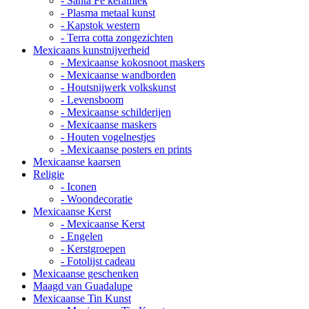
- Santa Fe keramiek
- Plasma metaal kunst
- Kapstok western
- Terra cotta zongezichten
Mexicaans kunstnijverheid
- Mexicaanse kokosnoot maskers
- Mexicaanse wandborden
- Houtsnijwerk volkskunst
- Levensboom
- Mexicaanse schilderijen
- Mexicaanse maskers
- Houten vogelnestjes
- Mexicaanse posters en prints
Mexicaanse kaarsen
Religie
- Iconen
- Woondecoratie
Mexicaanse Kerst
- Mexicaanse Kerst
- Engelen
- Kerstgroepen
- Fotolijst cadeau
Mexicaanse geschenken
Maagd van Guadalupe
Mexicaanse Tin Kunst