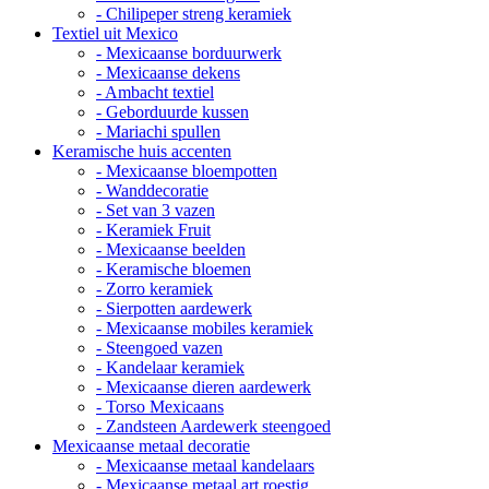
- Chilipeper streng keramiek
Textiel uit Mexico
- Mexicaanse borduurwerk
- Mexicaanse dekens
- Ambacht textiel
- Geborduurde kussen
- Mariachi spullen
Keramische huis accenten
- Mexicaanse bloempotten
- Wanddecoratie
- Set van 3 vazen
- Keramiek Fruit
- Mexicaanse beelden
- Keramische bloemen
- Zorro keramiek
- Sierpotten aardewerk
- Mexicaanse mobiles keramiek
- Steengoed vazen
- Kandelaar keramiek
- Mexicaanse dieren aardewerk
- Torso Mexicaans
- Zandsteen Aardewerk steengoed
Mexicaanse metaal decoratie
- Mexicaanse metaal kandelaars
- Mexicaanse metaal art roestig