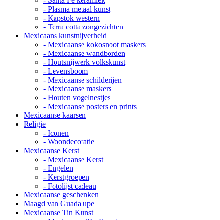
- Santa Fe keramiek
- Plasma metaal kunst
- Kapstok western
- Terra cotta zongezichten
Mexicaans kunstnijverheid
- Mexicaanse kokosnoot maskers
- Mexicaanse wandborden
- Houtsnijwerk volkskunst
- Levensboom
- Mexicaanse schilderijen
- Mexicaanse maskers
- Houten vogelnestjes
- Mexicaanse posters en prints
Mexicaanse kaarsen
Religie
- Iconen
- Woondecoratie
Mexicaanse Kerst
- Mexicaanse Kerst
- Engelen
- Kerstgroepen
- Fotolijst cadeau
Mexicaanse geschenken
Maagd van Guadalupe
Mexicaanse Tin Kunst