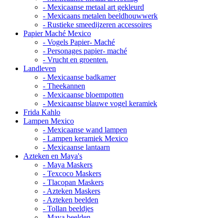
- Mexicaanse metaal art gekleurd
- Mexicaans metalen beeldhouwwerk
- Rustieke smeedijzeren accessoires
Papier Maché Mexico
- Vogels Papier- Maché
- Personages papier- maché
- Vrucht en groenten.
Landleven
- Mexicaanse badkamer
- Theekannen
- Mexicaanse bloempotten
- Mexicaanse blauwe vogel keramiek
Frida Kahlo
Lampen Mexico
- Mexicaanse wand lampen
- Lampen keramiek Mexico
- Mexicaanse lantaarn
Azteken en Maya's
- Maya Maskers
- Texcoco Maskers
- Tlacopan Maskers
- Azteken Maskers
- Azteken beelden
- Tollan beeldjes
- Maya beelden