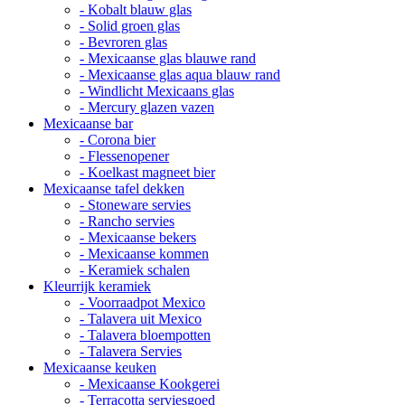
- Kobalt blauw glas
- Solid groen glas
- Bevroren glas
- Mexicaanse glas blauwe rand
- Mexicaanse glas aqua blauw rand
- Windlicht Mexicaans glas
- Mercury glazen vazen
Mexicaanse bar
- Corona bier
- Flessenopener
- Koelkast magneet bier
Mexicaanse tafel dekken
- Stoneware servies
- Rancho servies
- Mexicaanse bekers
- Mexicaanse kommen
- Keramiek schalen
Kleurrijk keramiek
- Voorraadpot Mexico
- Talavera uit Mexico
- Talavera bloempotten
- Talavera Servies
Mexicaanse keuken
- Mexicaanse Kookgerei
- Terracotta serviesgoed