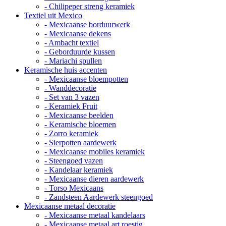
- Chilipeper streng keramiek
Textiel uit Mexico
- Mexicaanse borduurwerk
- Mexicaanse dekens
- Ambacht textiel
- Geborduurde kussen
- Mariachi spullen
Keramische huis accenten
- Mexicaanse bloempotten
- Wanddecoratie
- Set van 3 vazen
- Keramiek Fruit
- Mexicaanse beelden
- Keramische bloemen
- Zorro keramiek
- Sierpotten aardewerk
- Mexicaanse mobiles keramiek
- Steengoed vazen
- Kandelaar keramiek
- Mexicaanse dieren aardewerk
- Torso Mexicaans
- Zandsteen Aardewerk steengoed
Mexicaanse metaal decoratie
- Mexicaanse metaal kandelaars
- Mexicaanse metaal art roestig