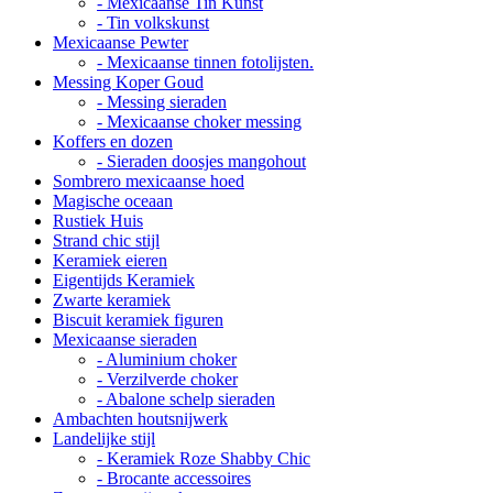
- Mexicaanse Tin Kunst
- Tin volkskunst
Mexicaanse Pewter
- Mexicaanse tinnen fotolijsten.
Messing Koper Goud
- Messing sieraden
- Mexicaanse choker messing
Koffers en dozen
- Sieraden doosjes mangohout
Sombrero mexicaanse hoed
Magische oceaan
Rustiek Huis
Strand chic stijl
Keramiek eieren
Eigentijds Keramiek
Zwarte keramiek
Biscuit keramiek figuren
Mexicaanse sieraden
- Aluminium choker
- Verzilverde choker
- Abalone schelp sieraden
Ambachten houtsnijwerk
Landelijke stijl
- Keramiek Roze Shabby Chic
- Brocante accessoires