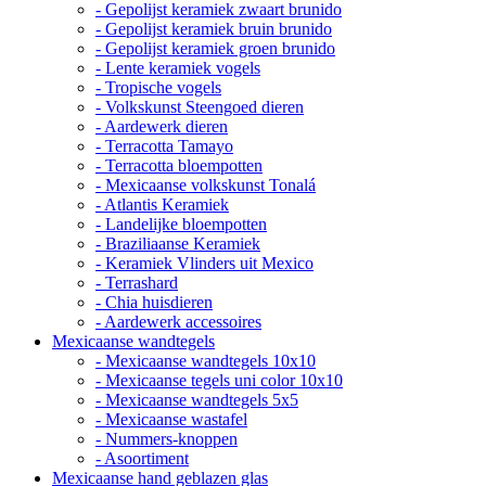
- Gepolijst keramiek zwaart brunido
- Gepolijst keramiek bruin brunido
- Gepolijst keramiek groen brunido
- Lente keramiek vogels
- Tropische vogels
- Volkskunst Steengoed dieren
- Aardewerk dieren
- Terracotta Tamayo
- Terracotta bloempotten
- Mexicaanse volkskunst Tonalá
- Atlantis Keramiek
- Landelijke bloempotten
- Braziliaanse Keramiek
- Keramiek Vlinders uit Mexico
- Terrashard
- Chia huisdieren
- Aardewerk accessoires
Mexicaanse wandtegels
- Mexicaanse wandtegels 10x10
- Mexicaanse tegels uni color 10x10
- Mexicaanse wandtegels 5x5
- Mexicaanse wastafel
- Nummers-knoppen
- Asoortiment
Mexicaanse hand geblazen glas