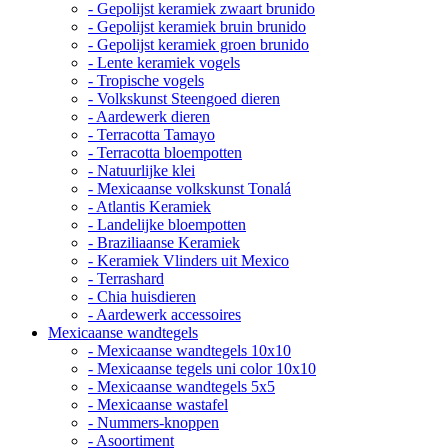
- Gepolijst keramiek zwaart brunido
- Gepolijst keramiek bruin brunido
- Gepolijst keramiek groen brunido
- Lente keramiek vogels
- Tropische vogels
- Volkskunst Steengoed dieren
- Aardewerk dieren
- Terracotta Tamayo
- Terracotta bloempotten
- Natuurlijke klei
- Mexicaanse volkskunst Tonalá
- Atlantis Keramiek
- Landelijke bloempotten
- Braziliaanse Keramiek
- Keramiek Vlinders uit Mexico
- Terrashard
- Chia huisdieren
- Aardewerk accessoires
Mexicaanse wandtegels
- Mexicaanse wandtegels 10x10
- Mexicaanse tegels uni color 10x10
- Mexicaanse wandtegels 5x5
- Mexicaanse wastafel
- Nummers-knoppen
- Asoortiment