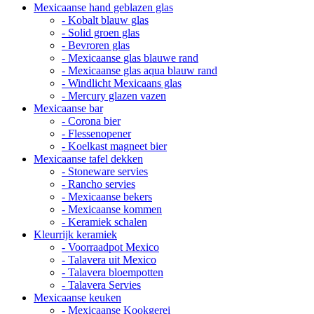
Mexicaanse hand geblazen glas
- Kobalt blauw glas
- Solid groen glas
- Bevroren glas
- Mexicaanse glas blauwe rand
- Mexicaanse glas aqua blauw rand
- Windlicht Mexicaans glas
- Mercury glazen vazen
Mexicaanse bar
- Corona bier
- Flessenopener
- Koelkast magneet bier
Mexicaanse tafel dekken
- Stoneware servies
- Rancho servies
- Mexicaanse bekers
- Mexicaanse kommen
- Keramiek schalen
Kleurrijk keramiek
- Voorraadpot Mexico
- Talavera uit Mexico
- Talavera bloempotten
- Talavera Servies
Mexicaanse keuken
- Mexicaanse Kookgerei