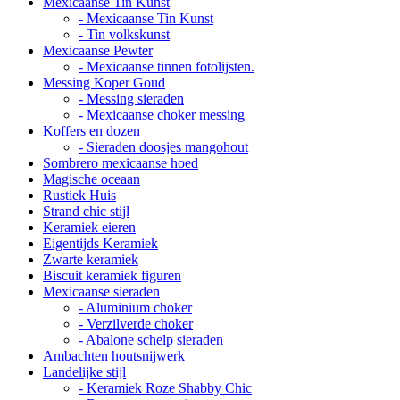
Mexicaanse Tin Kunst
- Mexicaanse Tin Kunst
- Tin volkskunst
Mexicaanse Pewter
- Mexicaanse tinnen fotolijsten.
Messing Koper Goud
- Messing sieraden
- Mexicaanse choker messing
Koffers en dozen
- Sieraden doosjes mangohout
Sombrero mexicaanse hoed
Magische oceaan
Rustiek Huis
Strand chic stijl
Keramiek eieren
Eigentijds Keramiek
Zwarte keramiek
Biscuit keramiek figuren
Mexicaanse sieraden
- Aluminium choker
- Verzilverde choker
- Abalone schelp sieraden
Ambachten houtsnijwerk
Landelijke stijl
- Keramiek Roze Shabby Chic