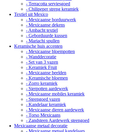
- Terracotta serviesgoed
- Chilipeper streng keramiek
Textiel uit Mexico
- Mexicaanse borduurwerk
- Mexicaanse dekens
- Ambacht textiel
- Geborduurde kussen
- Mariachi spullen
Keramische huis accenten
- Mexicaanse bloempotten
- Wanddecoratie
- Set van 3 vazen
- Keramiek Fruit
- Mexicaanse beelden
- Keramische bloemen
- Zorro keramiek
- Sierpotten aardewerk
- Mexicaanse mobiles keramiek
- Steengoed vazen
- Kandelaar keramiek
- Mexicaanse dieren aardewerk
- Torso Mexicaans
- Zandsteen Aardewerk steengoed
Mexicaanse metaal decoratie
- Mexicaanse metaal kandelaars