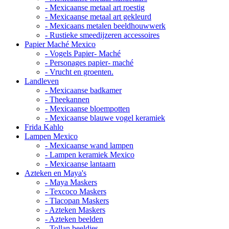
- Mexicaanse metaal art roestig
- Mexicaanse metaal art gekleurd
- Mexicaans metalen beeldhouwwerk
- Rustieke smeedijzeren accessoires
Papier Maché Mexico
- Vogels Papier- Maché
- Personages papier- maché
- Vrucht en groenten.
Landleven
- Mexicaanse badkamer
- Theekannen
- Mexicaanse bloempotten
- Mexicaanse blauwe vogel keramiek
Frida Kahlo
Lampen Mexico
- Mexicaanse wand lampen
- Lampen keramiek Mexico
- Mexicaanse lantaarn
Azteken en Maya's
- Maya Maskers
- Texcoco Maskers
- Tlacopan Maskers
- Azteken Maskers
- Azteken beelden
- Tollan beeldjes