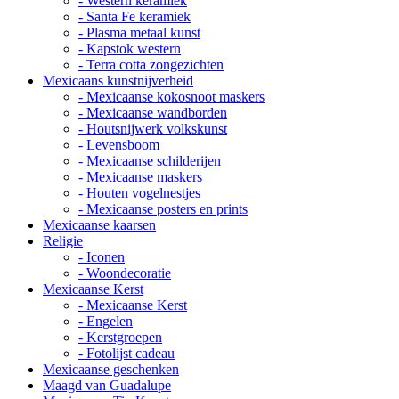
- Western keramiek
- Santa Fe keramiek
- Plasma metaal kunst
- Kapstok western
- Terra cotta zongezichten
Mexicaans kunstnijverheid
- Mexicaanse kokosnoot maskers
- Mexicaanse wandborden
- Houtsnijwerk volkskunst
- Levensboom
- Mexicaanse schilderijen
- Mexicaanse maskers
- Houten vogelnestjes
- Mexicaanse posters en prints
Mexicaanse kaarsen
Religie
- Iconen
- Woondecoratie
Mexicaanse Kerst
- Mexicaanse Kerst
- Engelen
- Kerstgroepen
- Fotolijst cadeau
Mexicaanse geschenken
Maagd van Guadalupe