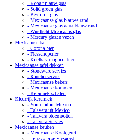
- Kobalt blauw glas
- Solid groen glas
- Bevroren glas
- Mexicaanse glas blauwe rand
- Mexicaanse glas aqua blauw rand
- Windlicht Mexicaans glas
- Mercury glazen vazen
Mexicaanse bar
- Corona bier
- Flessenopener
- Koelkast magneet bier
Mexicaanse tafel dekken
- Stoneware servies
- Rancho servies
- Mexicaanse bekers
- Mexicaanse kommen
- Keramiek schalen
Kleurrijk keramiek
- Voorraadpot Mexico
- Talavera uit Mexico
- Talavera bloempotten
- Talavera Servies
Mexicaanse keuken
- Mexicaanse Kookgerei
- Terracotta serviesgoed