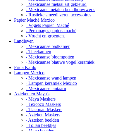
- Mexicaanse metaal art gekleurd
- Mexicaans metalen beeldhouwwerk
- Rustieke smeedijzeren accessoires
Papier Maché Mexico
- Vogels Papier- Maché
- Personages papier- maché
- Vrucht en groenten.
Landleven
- Mexicaanse badkamer
- Theekannen
- Mexicaanse bloempotten
- Mexicaanse blauwe vogel keramiek
Frida Kahlo
Lampen Mexico
- Mexicaanse wand lampen
- Lampen keramiek Mexico
- Mexicaanse lantaarn
Azteken en Maya's
- Maya Maskers
- Texcoco Maskers
- Tlacopan Maskers
- Azteken Maskers
- Azteken beelden
- Tollan beeldjes
- Maya beelden