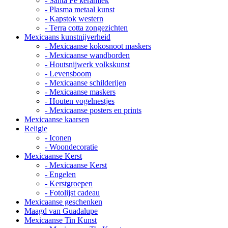
- Santa Fe keramiek
- Plasma metaal kunst
- Kapstok western
- Terra cotta zongezichten
Mexicaans kunstnijverheid
- Mexicaanse kokosnoot maskers
- Mexicaanse wandborden
- Houtsnijwerk volkskunst
- Levensboom
- Mexicaanse schilderijen
- Mexicaanse maskers
- Houten vogelnestjes
- Mexicaanse posters en prints
Mexicaanse kaarsen
Religie
- Iconen
- Woondecoratie
Mexicaanse Kerst
- Mexicaanse Kerst
- Engelen
- Kerstgroepen
- Fotolijst cadeau
Mexicaanse geschenken
Maagd van Guadalupe
Mexicaanse Tin Kunst