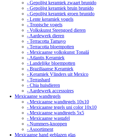
- Gepolijst keramiek zwaart brunido
- Gepolijst keramiek bruin brunido
- Gepolijst keramiek groen brunido
- Lente keramiek vogels
- Tropische vogels
- Volkskunst Steengoed dieren
- Aardewerk dieren
- Terracotta Tamayo
- Terracotta bloempotten
- Mexicaanse volkskunst Tonalá
- Atlantis Keramiek
- Landelijke bloempotten
- Braziliaanse Keramiek
- Keramiek Vlinders uit Mexico
- Terrashard
- Chia huisdieren
- Aardewerk accessoires
Mexicaanse wandtegels
- Mexicaanse wandtegels 10x10
- Mexicaanse tegels uni color 10x10
- Mexicaanse wandtegels 5x5
- Mexicaanse wastafel
- Nummers-knoppen
- Asoortiment
Mexicaanse hand geblazen glas