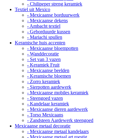
- Chilipeper streng keramiek
Textiel uit Mexico
- Mexicaanse borduurwerk
- Mexicaanse dekens
- Ambacht textiel
- Geborduurde kussen
- Mariachi spullen
Keramische huis accenten
- Mexicaanse bloempotten
- Wanddecoratie
- Set van 3 vazen
- Keramiek Fruit
- Mexicaanse beelden
- Keramische bloemen
- Zorro keramiek
- Sierpotten aardewerk
- Mexicaanse mobiles keramiek
- Steengoed vazen
- Kandelaar keramiek
- Mexicaanse dieren aardewerk
- Torso Mexicaans
- Zandsteen Aardewerk steengoed
Mexicaanse metaal decoratie
- Mexicaanse metaal kandelaars
- Mexicaanse metaal art roestig