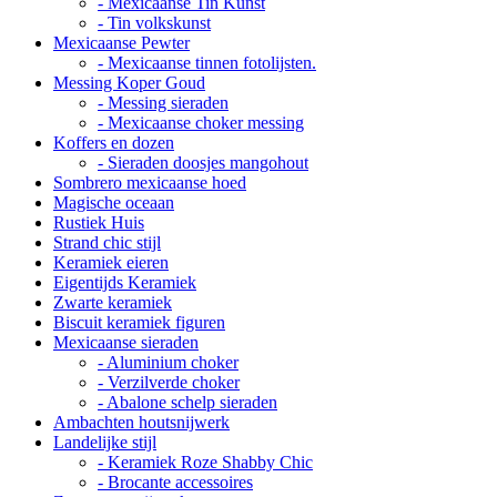
- Mexicaanse Tin Kunst
- Tin volkskunst
Mexicaanse Pewter
- Mexicaanse tinnen fotolijsten.
Messing Koper Goud
- Messing sieraden
- Mexicaanse choker messing
Koffers en dozen
- Sieraden doosjes mangohout
Sombrero mexicaanse hoed
Magische oceaan
Rustiek Huis
Strand chic stijl
Keramiek eieren
Eigentijds Keramiek
Zwarte keramiek
Biscuit keramiek figuren
Mexicaanse sieraden
- Aluminium choker
- Verzilverde choker
- Abalone schelp sieraden
Ambachten houtsnijwerk
Landelijke stijl
- Keramiek Roze Shabby Chic
- Brocante accessoires