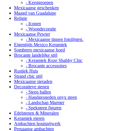
- Kerstgroepen
Mexicaanse geschenken
Maagd van Guadalupe
Religie
- Iconen
- Woondecoratie
Mexicaanse Pewter
- Mexicaanse tinnen fotolijsten.
Eigentijds Mexico Keramiek
Sombrero mexicaanse hoed
Brocante landelijke stijl
- Keramiek Roze Shabby Chic
- Brocante accessoires
Rustiek Huis
Strand chic stijl
Mexicaanse sieraden
Decoratieve stenen
- Steen ballen
- Handgesneden onyx steen
- Landschap Marmer
- Speksteen figuren
Edelstenen & Mineralen
Keramiek eieren
Ambachten houtsnijwerk
Peruaanse ambachten