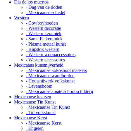
Dia de los muertos
- Dag van de doden
- Mexicaanse schedel
Western
- Cowboyhoeden
- Western decoratie
- Western keramiek
- Santa Fe keramiek
- Plasma metaal kunst
- Kapstok western
- Western woonaccessoires
- Western accessoires
Mexicaans kunstnijverheid
- Mexicaanse kokosnoot maskers
- Mexicaanse wandborden
- Houtsnijwerk volkskunst
- Levensboom
- Mexicaanse amate schors schilderij
Mexicaanse kaarsen
Mexicaanse Tin Kunst
- Mexicaanse Tin Kunst
- Tin volkskunst
Mexicaanse Kerst
- Mexicaanse Kerst
- Engelen