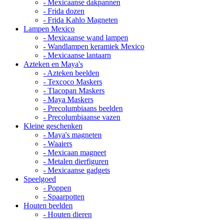
- Mexicaanse dakpannen
- Frida dozen
- Frida Kahlo Magneten
Lampen Mexico
- Mexicaanse wand lampen
- Wandlampen keramiek Mexico
- Mexicaanse lantaarn
Azteken en Maya's
- Azteken beelden
- Texcoco Maskers
- Tlacopan Maskers
- Maya Maskers
- Precolumbiaans beelden
- Precolumbiaanse vazen
Kleine geschenken
- Maya's magneten
- Waaiers
- Mexicaan magneet
- Metalen dierfiguren
- Mexicaanse gadgets
Speelgoed
- Poppen
- Spaarpotten
Houten beelden
- Houten dieren