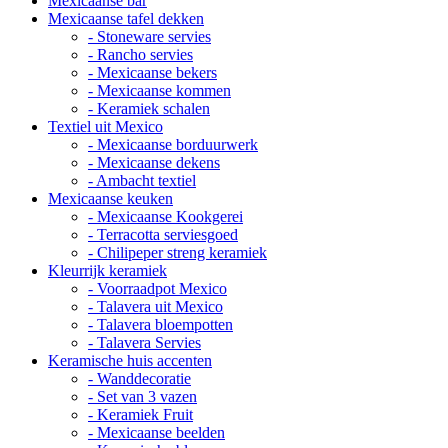
Mexicaanse bar
Mexicaanse tafel dekken
- Stoneware servies
- Rancho servies
- Mexicaanse bekers
- Mexicaanse kommen
- Keramiek schalen
Textiel uit Mexico
- Mexicaanse borduurwerk
- Mexicaanse dekens
- Ambacht textiel
Mexicaanse keuken
- Mexicaanse Kookgerei
- Terracotta serviesgoed
- Chilipeper streng keramiek
Kleurrijk keramiek
- Voorraadpot Mexico
- Talavera uit Mexico
- Talavera bloempotten
- Talavera Servies
Keramische huis accenten
- Wanddecoratie
- Set van 3 vazen
- Keramiek Fruit
- Mexicaanse beelden