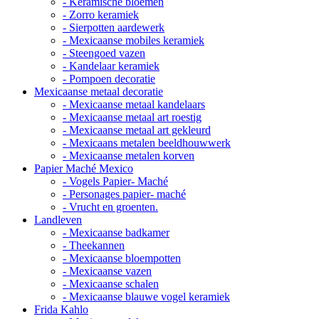
- Keramische bloemen
- Zorro keramiek
- Sierpotten aardewerk
- Mexicaanse mobiles keramiek
- Steengoed vazen
- Kandelaar keramiek
- Pompoen decoratie
Mexicaanse metaal decoratie
- Mexicaanse metaal kandelaars
- Mexicaanse metaal art roestig
- Mexicaanse metaal art gekleurd
- Mexicaans metalen beeldhouwwerk
- Mexicaanse metalen korven
Papier Maché Mexico
- Vogels Papier- Maché
- Personages papier- maché
- Vrucht en groenten.
Landleven
- Mexicaanse badkamer
- Theekannen
- Mexicaanse bloempotten
- Mexicaanse vazen
- Mexicaanse schalen
- Mexicaanse blauwe vogel keramiek
Frida Kahlo