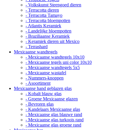
- Volkskunst Steengoed dieren
- Terracotta dieren
- Terracotta Tamayo
- Terracotta bloempotten
- Atlantis Keramiek
- Landelijke bloempotten
- Braziliaanse Keramiek
- Keramiek dieren uit Mexico
- Terrashard
Mexicaanse wandtegels
- Mexicaanse wandtegels 10x10
- Mexicaanse tegels uni color 10x10
- Mexicaanse wandtegels 5x5
- Mexicaanse wastafel
- Nummers-knoppen
- Asoortiment
Mexicaanse hand geblazen glas
- Kobalt blauw glas
- Groene Mexicaanse glazen
- Bevroren glas
- Kandelaars Mexicaanse glas
- Mexicaanse glas blauwe rand
- Mexicaanse glas turkoois rand
- Mexicaanse glas groene rand