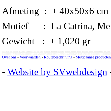
Afmeting : ± 40x50x6 cm
Motief : La Catrina, Mex
Gewicht : ± 1,020 gr
Dag
,
van
,
de
,
doden
,
Catrina
,
Mexico
,
Dia
,
de
,
los
,
muertos
,
Schedel
,
papier
,
mache
,
doden
,
feest
,
Mexico
,
dood
,
dodenfeest
,
mexico
,
mexicaanse
,
volkskunst
,
mexicaanse
,
winkel
,
kunstnijverheid
,
mexico
,
Mexicaans
,
kunstnijverheid
,
artikelen
,
mexicaanse
,
wanddecora
Over ons
-
Voorwaarden
-
Routebeschrijving
-
Mexicaanse producten
-
Website by SVwebdesign