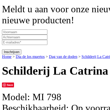
Meldt u aan voor onze nieuw
nieuwe producten!
Home
>
Dia de los muertos
>
Dag van de doden
>
Schilderij La Catr
Schilderij La Catrina
Save
Model:
MI 798
Beschikbaarheid:
Op voorr