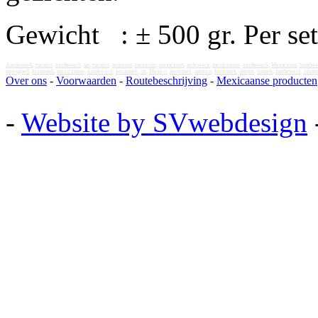
Gewicht : ± 500 gr. Per set
Aardewerk
,
mexico
,
aardewerk
,
uit
,
mexico
,
artisanat
,
mexicain
,
mexicaans
,
ardewerk
,
mexicaanse
,
aardewerk
,
Mexicaans
,
handwe
steengoed
,
keramiek
,
mexicaanse
,
aardewerk
,
keramiek
,
uit
,
Mexico
,
keramiek
,
mexico
,
keramiek
,
dieren
,
rustiek
,
aardewerk
,
céram
Over ons
-
Voorwaarden
-
Routebeschrijving
-
Mexicaanse producten
-
Website by SVwebdesign