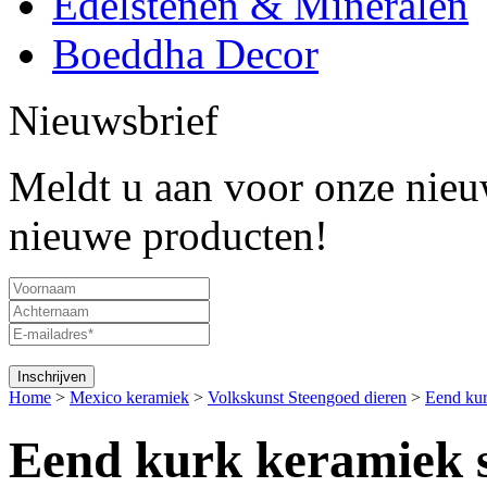
Edelstenen & Mineralen
Boeddha Decor
Nieuwsbrief
Meldt u aan voor onze nieuw
nieuwe producten!
Home
>
Mexico keramiek
>
Volkskunst Steengoed dieren
>
Eend kur
Eend kurk keramiek 