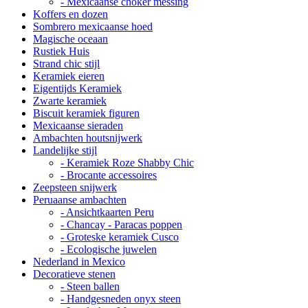
- Mexicaanse choker messing
Koffers en dozen
Sombrero mexicaanse hoed
Magische oceaan
Rustiek Huis
Strand chic stijl
Keramiek eieren
Eigentijds Keramiek
Zwarte keramiek
Biscuit keramiek figuren
Mexicaanse sieraden
Ambachten houtsnijwerk
Landelijke stijl
- Keramiek Roze Shabby Chic
- Brocante accessoires
Zeepsteen snijwerk
Peruaanse ambachten
- Ansichtkaarten Peru
- Chancay - Paracas poppen
- Groteske keramiek Cusco
- Ecologische juwelen
Nederland in Mexico
Decoratieve stenen
- Steen ballen
- Handgesneden onyx steen