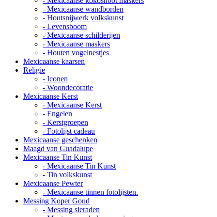
- Mexicaanse kokosnoot maskers
- Mexicaanse wandborden
- Houtsnijwerk volkskunst
- Levensboom
- Mexicaanse schilderijen
- Mexicaanse maskers
- Houten vogelnestjes
Mexicaanse kaarsen
Religie
- Iconen
- Woondecoratie
Mexicaanse Kerst
- Mexicaanse Kerst
- Engelen
- Kerstgroepen
- Fotolijst cadeau
Mexicaanse geschenken
Maagd van Guadalupe
Mexicaanse Tin Kunst
- Mexicaanse Tin Kunst
- Tin volkskunst
Mexicaanse Pewter
- Mexicaanse tinnen fotolijsten.
Messing Koper Goud
- Messing sieraden