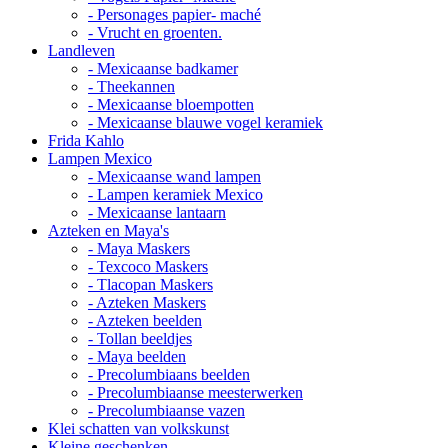
- Personages papier- maché
- Vrucht en groenten.
Landleven
- Mexicaanse badkamer
- Theekannen
- Mexicaanse bloempotten
- Mexicaanse blauwe vogel keramiek
Frida Kahlo
Lampen Mexico
- Mexicaanse wand lampen
- Lampen keramiek Mexico
- Mexicaanse lantaarn
Azteken en Maya's
- Maya Maskers
- Texcoco Maskers
- Tlacopan Maskers
- Azteken Maskers
- Azteken beelden
- Tollan beeldjes
- Maya beelden
- Precolumbiaans beelden
- Precolumbiaanse meesterwerken
- Precolumbiaanse vazen
Klei schatten van volkskunst
Kleine geschenken