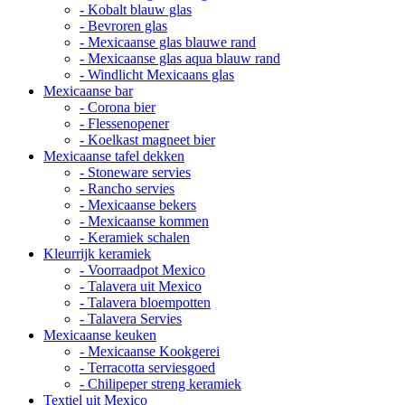
- Kobalt blauw glas
- Bevroren glas
- Mexicaanse glas blauwe rand
- Mexicaanse glas aqua blauw rand
- Windlicht Mexicaans glas
Mexicaanse bar
- Corona bier
- Flessenopener
- Koelkast magneet bier
Mexicaanse tafel dekken
- Stoneware servies
- Rancho servies
- Mexicaanse bekers
- Mexicaanse kommen
- Keramiek schalen
Kleurrijk keramiek
- Voorraadpot Mexico
- Talavera uit Mexico
- Talavera bloempotten
- Talavera Servies
Mexicaanse keuken
- Mexicaanse Kookgerei
- Terracotta serviesgoed
- Chilipeper streng keramiek
Textiel uit Mexico