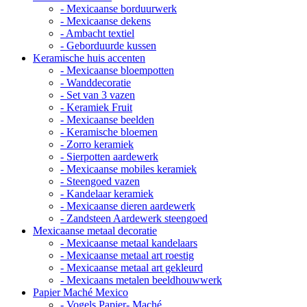
- Mexicaanse borduurwerk
- Mexicaanse dekens
- Ambacht textiel
- Geborduurde kussen
Keramische huis accenten
- Mexicaanse bloempotten
- Wanddecoratie
- Set van 3 vazen
- Keramiek Fruit
- Mexicaanse beelden
- Keramische bloemen
- Zorro keramiek
- Sierpotten aardewerk
- Mexicaanse mobiles keramiek
- Steengoed vazen
- Kandelaar keramiek
- Mexicaanse dieren aardewerk
- Zandsteen Aardewerk steengoed
Mexicaanse metaal decoratie
- Mexicaanse metaal kandelaars
- Mexicaanse metaal art roestig
- Mexicaanse metaal art gekleurd
- Mexicaans metalen beeldhouwwerk
Papier Maché Mexico
- Vogels Papier- Maché