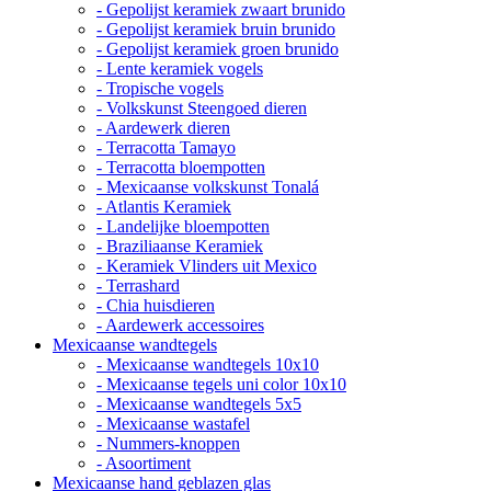
- Gepolijst keramiek zwaart brunido
- Gepolijst keramiek bruin brunido
- Gepolijst keramiek groen brunido
- Lente keramiek vogels
- Tropische vogels
- Volkskunst Steengoed dieren
- Aardewerk dieren
- Terracotta Tamayo
- Terracotta bloempotten
- Mexicaanse volkskunst Tonalá
- Atlantis Keramiek
- Landelijke bloempotten
- Braziliaanse Keramiek
- Keramiek Vlinders uit Mexico
- Terrashard
- Chia huisdieren
- Aardewerk accessoires
Mexicaanse wandtegels
- Mexicaanse wandtegels 10x10
- Mexicaanse tegels uni color 10x10
- Mexicaanse wandtegels 5x5
- Mexicaanse wastafel
- Nummers-knoppen
- Asoortiment
Mexicaanse hand geblazen glas