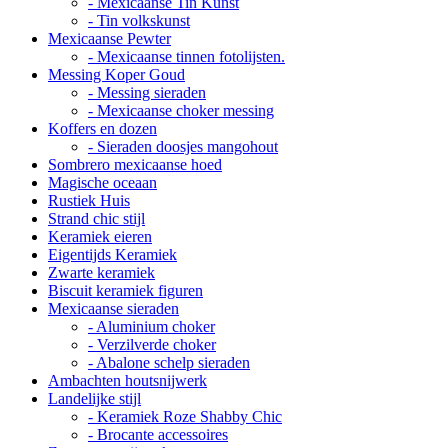
- Mexicaanse Tin Kunst
- Tin volkskunst
Mexicaanse Pewter
- Mexicaanse tinnen fotolijsten.
Messing Koper Goud
- Messing sieraden
- Mexicaanse choker messing
Koffers en dozen
- Sieraden doosjes mangohout
Sombrero mexicaanse hoed
Magische oceaan
Rustiek Huis
Strand chic stijl
Keramiek eieren
Eigentijds Keramiek
Zwarte keramiek
Biscuit keramiek figuren
Mexicaanse sieraden
- Aluminium choker
- Verzilverde choker
- Abalone schelp sieraden
Ambachten houtsnijwerk
Landelijke stijl
- Keramiek Roze Shabby Chic
- Brocante accessoires