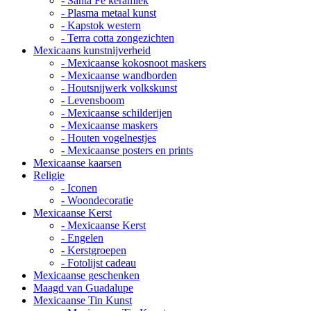
- Santa Fe keramiek
- Plasma metaal kunst
- Kapstok western
- Terra cotta zongezichten
Mexicaans kunstnijverheid
- Mexicaanse kokosnoot maskers
- Mexicaanse wandborden
- Houtsnijwerk volkskunst
- Levensboom
- Mexicaanse schilderijen
- Mexicaanse maskers
- Houten vogelnestjes
- Mexicaanse posters en prints
Mexicaanse kaarsen
Religie
- Iconen
- Woondecoratie
Mexicaanse Kerst
- Mexicaanse Kerst
- Engelen
- Kerstgroepen
- Fotolijst cadeau
Mexicaanse geschenken
Maagd van Guadalupe
Mexicaanse Tin Kunst