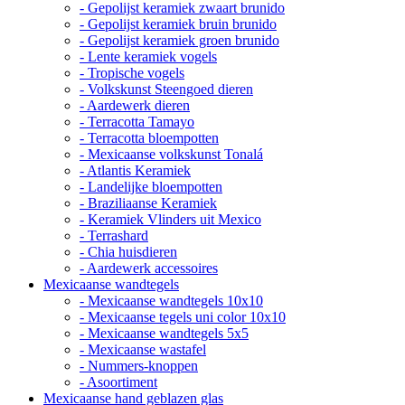
- Gepolijst keramiek zwaart brunido
- Gepolijst keramiek bruin brunido
- Gepolijst keramiek groen brunido
- Lente keramiek vogels
- Tropische vogels
- Volkskunst Steengoed dieren
- Aardewerk dieren
- Terracotta Tamayo
- Terracotta bloempotten
- Mexicaanse volkskunst Tonalá
- Atlantis Keramiek
- Landelijke bloempotten
- Braziliaanse Keramiek
- Keramiek Vlinders uit Mexico
- Terrashard
- Chia huisdieren
- Aardewerk accessoires
Mexicaanse wandtegels
- Mexicaanse wandtegels 10x10
- Mexicaanse tegels uni color 10x10
- Mexicaanse wandtegels 5x5
- Mexicaanse wastafel
- Nummers-knoppen
- Asoortiment
Mexicaanse hand geblazen glas