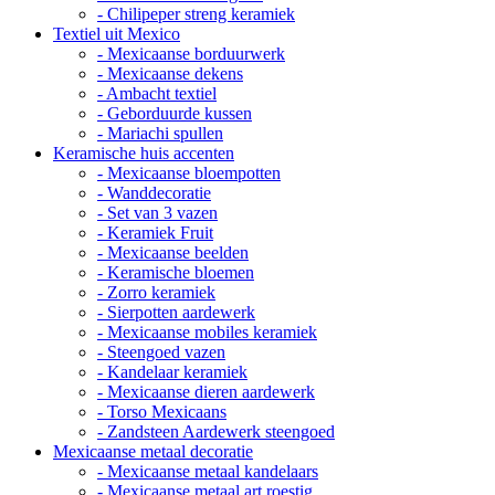
- Chilipeper streng keramiek
Textiel uit Mexico
- Mexicaanse borduurwerk
- Mexicaanse dekens
- Ambacht textiel
- Geborduurde kussen
- Mariachi spullen
Keramische huis accenten
- Mexicaanse bloempotten
- Wanddecoratie
- Set van 3 vazen
- Keramiek Fruit
- Mexicaanse beelden
- Keramische bloemen
- Zorro keramiek
- Sierpotten aardewerk
- Mexicaanse mobiles keramiek
- Steengoed vazen
- Kandelaar keramiek
- Mexicaanse dieren aardewerk
- Torso Mexicaans
- Zandsteen Aardewerk steengoed
Mexicaanse metaal decoratie
- Mexicaanse metaal kandelaars
- Mexicaanse metaal art roestig