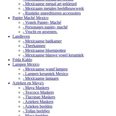
- Mexicaanse metaal art gekleurd
- Mexicaans metalen beeldhouwwerk
- Rustieke smeedijzeren accessoires
Papier Maché Mexico
- Vogels Papier- Maché
- Personages papier- maché
- Vrucht en groenten.
Landleven
- Mexicaanse badkamer
- Theekannen
- Mexicaanse bloempotten
- Mexicaanse blauwe vogel keramiek
Frida Kahlo
Lampen Mexico
- Mexicaanse wand lampen
- Lampen keramiek Mexico
- Mexicaanse lantaarn
Azteken en Maya's
- Maya Maskers
- Texcoco Maskers
- Tlacopan Maskers
- Azteken Maskers
- Azteken beelden
- Tollan beeldjes
- Maya beelden