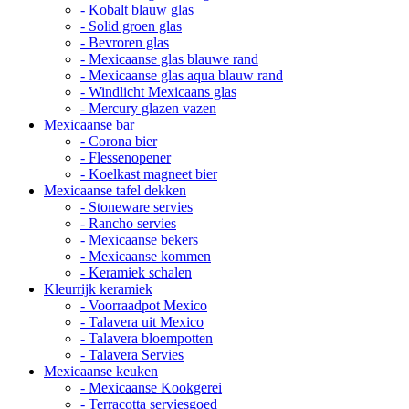
- Kobalt blauw glas
- Solid groen glas
- Bevroren glas
- Mexicaanse glas blauwe rand
- Mexicaanse glas aqua blauw rand
- Windlicht Mexicaans glas
- Mercury glazen vazen
Mexicaanse bar
- Corona bier
- Flessenopener
- Koelkast magneet bier
Mexicaanse tafel dekken
- Stoneware servies
- Rancho servies
- Mexicaanse bekers
- Mexicaanse kommen
- Keramiek schalen
Kleurrijk keramiek
- Voorraadpot Mexico
- Talavera uit Mexico
- Talavera bloempotten
- Talavera Servies
Mexicaanse keuken
- Mexicaanse Kookgerei
- Terracotta serviesgoed