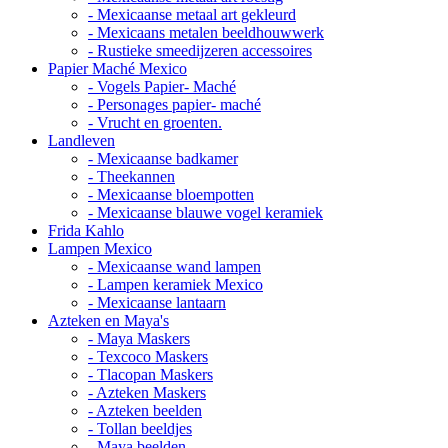
- Mexicaanse metaal art gekleurd
- Mexicaans metalen beeldhouwwerk
- Rustieke smeedijzeren accessoires
Papier Maché Mexico
- Vogels Papier- Maché
- Personages papier- maché
- Vrucht en groenten.
Landleven
- Mexicaanse badkamer
- Theekannen
- Mexicaanse bloempotten
- Mexicaanse blauwe vogel keramiek
Frida Kahlo
Lampen Mexico
- Mexicaanse wand lampen
- Lampen keramiek Mexico
- Mexicaanse lantaarn
Azteken en Maya's
- Maya Maskers
- Texcoco Maskers
- Tlacopan Maskers
- Azteken Maskers
- Azteken beelden
- Tollan beeldjes
- Maya beelden