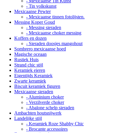
- Mexicaanse Tin Kunst
- Tin volkskunst
Mexicaanse Pewter
- Mexicaanse tinnen fotolijsten.
Messing Koper Goud
- Messing sieraden
- Mexicaanse choker messing
Koffers en dozen
- Sieraden doosjes mangohout
Sombrero mexicaanse hoed
Magische oceaan
Rustiek Huis
Strand chic stijl
Keramiek eieren
Eigentijds Keramiek
Zwarte keramiek
Biscuit keramiek figuren
Mexicaanse sieraden
- Aluminium choker
- Verzilverde choker
- Abalone schelp sieraden
Ambachten houtsnijwerk
Landelijke stijl
- Keramiek Roze Shabby Chic
- Brocante accessoires