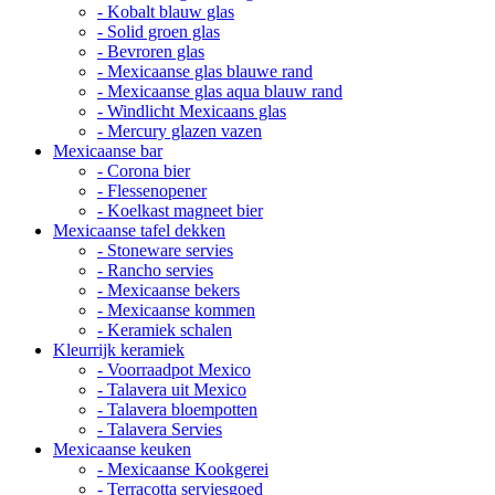
- Kobalt blauw glas
- Solid groen glas
- Bevroren glas
- Mexicaanse glas blauwe rand
- Mexicaanse glas aqua blauw rand
- Windlicht Mexicaans glas
- Mercury glazen vazen
Mexicaanse bar
- Corona bier
- Flessenopener
- Koelkast magneet bier
Mexicaanse tafel dekken
- Stoneware servies
- Rancho servies
- Mexicaanse bekers
- Mexicaanse kommen
- Keramiek schalen
Kleurrijk keramiek
- Voorraadpot Mexico
- Talavera uit Mexico
- Talavera bloempotten
- Talavera Servies
Mexicaanse keuken
- Mexicaanse Kookgerei
- Terracotta serviesgoed