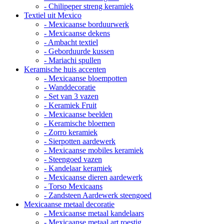
- Chilipeper streng keramiek
Textiel uit Mexico
- Mexicaanse borduurwerk
- Mexicaanse dekens
- Ambacht textiel
- Geborduurde kussen
- Mariachi spullen
Keramische huis accenten
- Mexicaanse bloempotten
- Wanddecoratie
- Set van 3 vazen
- Keramiek Fruit
- Mexicaanse beelden
- Keramische bloemen
- Zorro keramiek
- Sierpotten aardewerk
- Mexicaanse mobiles keramiek
- Steengoed vazen
- Kandelaar keramiek
- Mexicaanse dieren aardewerk
- Torso Mexicaans
- Zandsteen Aardewerk steengoed
Mexicaanse metaal decoratie
- Mexicaanse metaal kandelaars
- Mexicaanse metaal art roestig