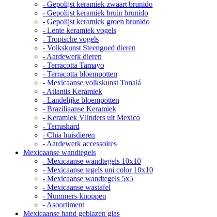
- Gepolijst keramiek zwaart brunido
- Gepolijst keramiek bruin brunido
- Gepolijst keramiek groen brunido
- Lente keramiek vogels
- Tropische vogels
- Volkskunst Steengoed dieren
- Aardewerk dieren
- Terracotta Tamayo
- Terracotta bloempotten
- Mexicaanse volkskunst Tonalá
- Atlantis Keramiek
- Landelijke bloempotten
- Braziliaanse Keramiek
- Keramiek Vlinders uit Mexico
- Terrashard
- Chia huisdieren
- Aardewerk accessoires
Mexicaanse wandtegels
- Mexicaanse wandtegels 10x10
- Mexicaanse tegels uni color 10x10
- Mexicaanse wandtegels 5x5
- Mexicaanse wastafel
- Nummers-knoppen
- Asoortiment
Mexicaanse hand geblazen glas