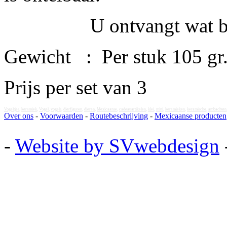
U ontvangt wat besch
Gewicht : Per stuk 105 g
Prijs per set van 3
Vogeltjes
,
keramiek
,
Vogel
,
vogels
,
dierfiguren
,
dieren
,
Mexicaanse
,
cadeauartikelen
,
klei
,
mini
,
keramieken
,
keramische
,
ambachten
Over ons
-
Voorwaarden
-
Routebeschrijving
-
Mexicaanse producten
-
Website by SVwebdesign