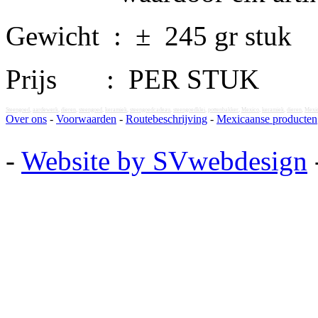
Gewicht : ± 245 gr stuk
Prijs : PER STUK
Steengoed
,
aardewerk
,
dieren
,
steengoed
,
keramiek
,
steengoedcadeau
,
steengoedklei
,
pottenbakker
,
Mexico
,
keramiek
,
dieren
,
Mexi
Over ons
-
Voorwaarden
-
Routebeschrijving
-
Mexicaanse producten
-
Website by SVwebdesign