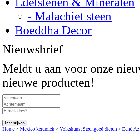
Edelstenen & Mineralen
- Malachiet steen
Boeddha Decor
Nieuwsbrief
Meldt u aan voor onze nieuw
nieuwe producten!
Home
>
Mexico keramiek
>
Volkskunst Steengoed dieren
>
Eend Az