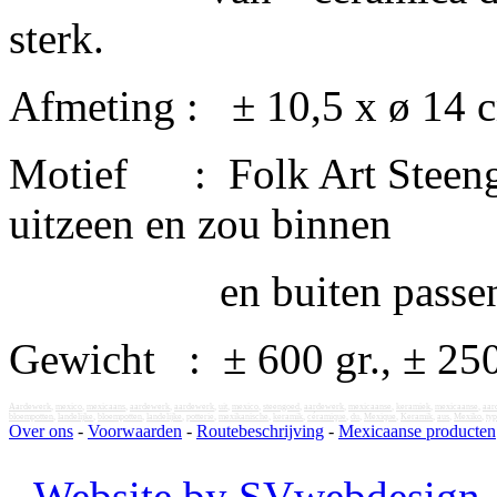
sterk.
Afmeting : ± 10,5 x ø 14 c
Motief : Folk Art Steengoe
uitzeen en zou binnen
en buiten passen in e
Gewicht : ± 600 gr., ± 250
Aardewerk
,
mexico
,
mexicaans
,
aardewerk
,
aardewerk
,
uit
,
mexico
,
steengoed
,
aardewerk
,
mexicaanse
,
keramiek
,
mexicaanse
,
aar
bloempotten
,
landelijke
,
bloempotten
,
landelijke
,
potterie
,
mexikanische
,
keramik
,
céramique
,
du
,
Mexique
,
Keramik
,
aus
,
Mexiko
,
typ
Over ons
-
Voorwaarden
-
Routebeschrijving
-
Mexicaanse producten
-
Website by SVwebdesign