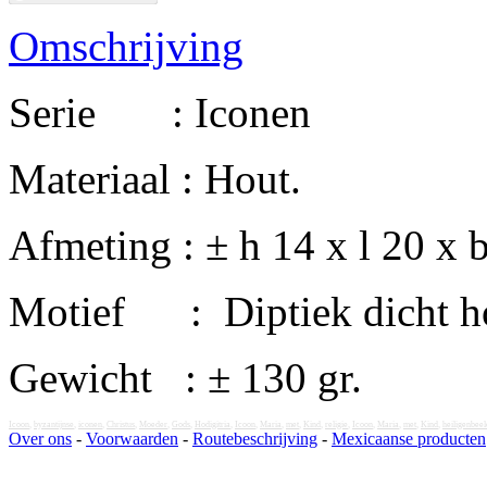
Omschrijving
Serie : Iconen
Materiaal : Hout.
Afmeting : ± h 14 x l 20 x 
Motief : Diptiek dicht ho
Gewicht : ± 130 gr.
Icoon
,
byzantijnse
,
iconen
,
Christus
,
Moeder
,
Gods
,
Hodigitria
,
Icoon
,
Maria
,
met
,
Kind
,
religie
,
Icoon
,
Maria
,
met
,
Kind
,
heiligenbee
Over ons
-
Voorwaarden
-
Routebeschrijving
-
Mexicaanse producten