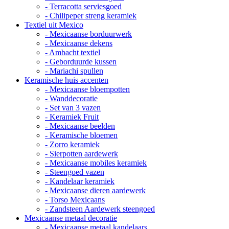
- Terracotta serviesgoed
- Chilipeper streng keramiek
Textiel uit Mexico
- Mexicaanse borduurwerk
- Mexicaanse dekens
- Ambacht textiel
- Geborduurde kussen
- Mariachi spullen
Keramische huis accenten
- Mexicaanse bloempotten
- Wanddecoratie
- Set van 3 vazen
- Keramiek Fruit
- Mexicaanse beelden
- Keramische bloemen
- Zorro keramiek
- Sierpotten aardewerk
- Mexicaanse mobiles keramiek
- Steengoed vazen
- Kandelaar keramiek
- Mexicaanse dieren aardewerk
- Torso Mexicaans
- Zandsteen Aardewerk steengoed
Mexicaanse metaal decoratie
- Mexicaanse metaal kandelaars