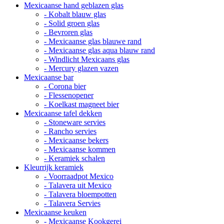
Mexicaanse hand geblazen glas
- Kobalt blauw glas
- Solid groen glas
- Bevroren glas
- Mexicaanse glas blauwe rand
- Mexicaanse glas aqua blauw rand
- Windlicht Mexicaans glas
- Mercury glazen vazen
Mexicaanse bar
- Corona bier
- Flessenopener
- Koelkast magneet bier
Mexicaanse tafel dekken
- Stoneware servies
- Rancho servies
- Mexicaanse bekers
- Mexicaanse kommen
- Keramiek schalen
Kleurrijk keramiek
- Voorraadpot Mexico
- Talavera uit Mexico
- Talavera bloempotten
- Talavera Servies
Mexicaanse keuken
- Mexicaanse Kookgerei