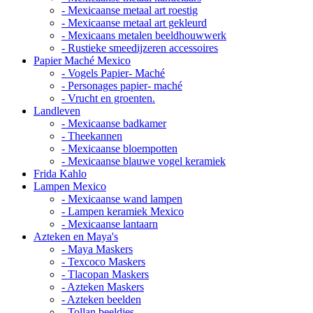
- Mexicaanse metaal art roestig
- Mexicaanse metaal art gekleurd
- Mexicaans metalen beeldhouwwerk
- Rustieke smeedijzeren accessoires
Papier Maché Mexico
- Vogels Papier- Maché
- Personages papier- maché
- Vrucht en groenten.
Landleven
- Mexicaanse badkamer
- Theekannen
- Mexicaanse bloempotten
- Mexicaanse blauwe vogel keramiek
Frida Kahlo
Lampen Mexico
- Mexicaanse wand lampen
- Lampen keramiek Mexico
- Mexicaanse lantaarn
Azteken en Maya's
- Maya Maskers
- Texcoco Maskers
- Tlacopan Maskers
- Azteken Maskers
- Azteken beelden
- Tollan beeldjes