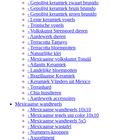
- Gepolijst keramiek zwaart brunido
- Gepolijst keramiek bruin brunido
- Gepolijst keramiek groen brunido
- Lente keramiek vogels
- Tropische vogels
- Volkskunst Steengoed dieren
- Aardewerk dieren
- Terracotta Tamayo
- Terracotta bloempotten
- Natuurlijke klei
- Mexicaanse volkskunst Tonalá
- Atlantis Keramiek
- Landelijke bloempotten
- Braziliaanse Keramiek
- Keramiek Vlinders uit Mexico
- Terrashard
- Chia huisdieren
- Aardewerk accessoires
Mexicaanse wandtegels
- Mexicaanse wandtegels 10x10
- Mexicaanse tegels uni color 10x10
- Mexicaanse wandtegels 5x5
- Mexicaanse wastafel
- Nummers-knoppen
- Asoortiment