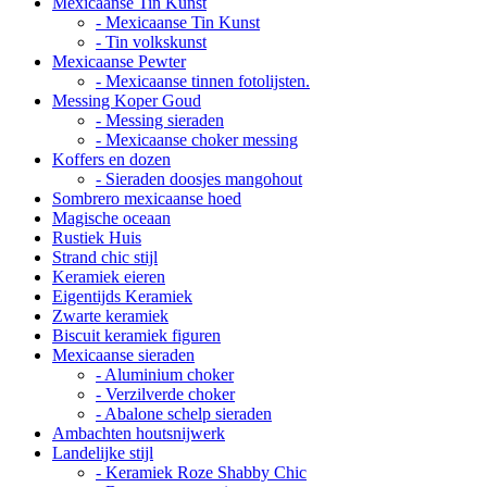
Mexicaanse Tin Kunst
- Mexicaanse Tin Kunst
- Tin volkskunst
Mexicaanse Pewter
- Mexicaanse tinnen fotolijsten.
Messing Koper Goud
- Messing sieraden
- Mexicaanse choker messing
Koffers en dozen
- Sieraden doosjes mangohout
Sombrero mexicaanse hoed
Magische oceaan
Rustiek Huis
Strand chic stijl
Keramiek eieren
Eigentijds Keramiek
Zwarte keramiek
Biscuit keramiek figuren
Mexicaanse sieraden
- Aluminium choker
- Verzilverde choker
- Abalone schelp sieraden
Ambachten houtsnijwerk
Landelijke stijl
- Keramiek Roze Shabby Chic