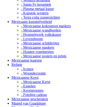
- Western keramiek
- Santa Fe keramiek
- Plasma metaal kunst
- Kapstok western
- Terra cotta zongezichten
Mexicaans kunstnijverheid
- Mexicaanse kokosnoot maskers
- Mexicaanse wandborden
- Houtsnijwerk volkskunst
- Levensboom
- Mexicaanse schilderijen
- Mexicaanse maskers
- Houten vogelnestjes
- Mexicaanse posters en prints
Mexicaanse kaarsen
Religie
- Iconen
- Woondecoratie
Mexicaanse Kerst
- Mexicaanse Kerst
- Engelen
- Kerstgroepen
- Fotolijst cadeau
Mexicaanse geschenken
Maagd van Guadalupe