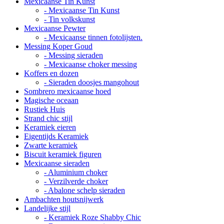
Mexicaanse Tin Kunst
- Mexicaanse Tin Kunst
- Tin volkskunst
Mexicaanse Pewter
- Mexicaanse tinnen fotolijsten.
Messing Koper Goud
- Messing sieraden
- Mexicaanse choker messing
Koffers en dozen
- Sieraden doosjes mangohout
Sombrero mexicaanse hoed
Magische oceaan
Rustiek Huis
Strand chic stijl
Keramiek eieren
Eigentijds Keramiek
Zwarte keramiek
Biscuit keramiek figuren
Mexicaanse sieraden
- Aluminium choker
- Verzilverde choker
- Abalone schelp sieraden
Ambachten houtsnijwerk
Landelijke stijl
- Keramiek Roze Shabby Chic