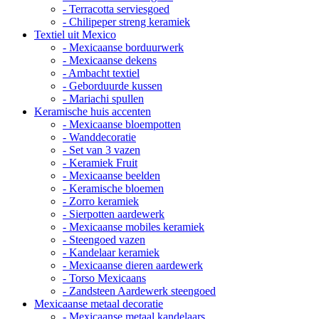
- Terracotta serviesgoed
- Chilipeper streng keramiek
Textiel uit Mexico
- Mexicaanse borduurwerk
- Mexicaanse dekens
- Ambacht textiel
- Geborduurde kussen
- Mariachi spullen
Keramische huis accenten
- Mexicaanse bloempotten
- Wanddecoratie
- Set van 3 vazen
- Keramiek Fruit
- Mexicaanse beelden
- Keramische bloemen
- Zorro keramiek
- Sierpotten aardewerk
- Mexicaanse mobiles keramiek
- Steengoed vazen
- Kandelaar keramiek
- Mexicaanse dieren aardewerk
- Torso Mexicaans
- Zandsteen Aardewerk steengoed
Mexicaanse metaal decoratie
- Mexicaanse metaal kandelaars