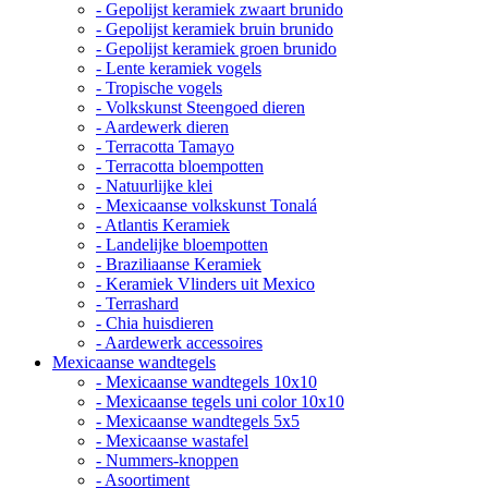
- Gepolijst keramiek zwaart brunido
- Gepolijst keramiek bruin brunido
- Gepolijst keramiek groen brunido
- Lente keramiek vogels
- Tropische vogels
- Volkskunst Steengoed dieren
- Aardewerk dieren
- Terracotta Tamayo
- Terracotta bloempotten
- Natuurlijke klei
- Mexicaanse volkskunst Tonalá
- Atlantis Keramiek
- Landelijke bloempotten
- Braziliaanse Keramiek
- Keramiek Vlinders uit Mexico
- Terrashard
- Chia huisdieren
- Aardewerk accessoires
Mexicaanse wandtegels
- Mexicaanse wandtegels 10x10
- Mexicaanse tegels uni color 10x10
- Mexicaanse wandtegels 5x5
- Mexicaanse wastafel
- Nummers-knoppen
- Asoortiment