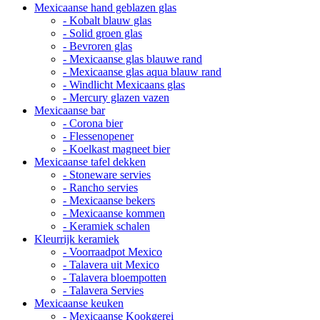
Mexicaanse hand geblazen glas
- Kobalt blauw glas
- Solid groen glas
- Bevroren glas
- Mexicaanse glas blauwe rand
- Mexicaanse glas aqua blauw rand
- Windlicht Mexicaans glas
- Mercury glazen vazen
Mexicaanse bar
- Corona bier
- Flessenopener
- Koelkast magneet bier
Mexicaanse tafel dekken
- Stoneware servies
- Rancho servies
- Mexicaanse bekers
- Mexicaanse kommen
- Keramiek schalen
Kleurrijk keramiek
- Voorraadpot Mexico
- Talavera uit Mexico
- Talavera bloempotten
- Talavera Servies
Mexicaanse keuken
- Mexicaanse Kookgerei