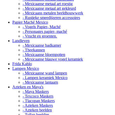
- Mexicaanse metaal art roestig
- Mexicaanse metaal art gekleurd
- Mexicaans metalen beeldhouwwerk
- Rustieke smeedijzeren accessoires
Papier Maché Mexico
- Vogels Papier- Maché
- Personages papier- maché
- Vrucht en groenten.
Landleven
- Mexicaanse badkamer
- Theekannen
- Mexicaanse bloempotten
- Mexicaanse blauwe vogel keramiek
Frida Kahlo
Lampen Mexico
- Mexicaanse wand lampen
- Lampen keramiek Mexico
- Mexicaanse lantaarn
Azteken en Maya's
- Maya Maskers
- Texcoco Maskers
- Tlacopan Maskers
- Azteken Maskers
- Azteken beelden
- Tollan beeldjes