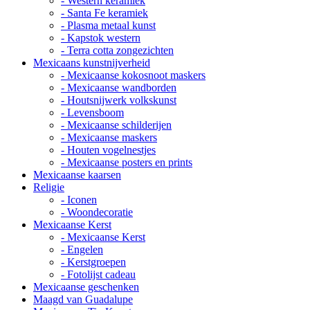
- Western keramiek
- Santa Fe keramiek
- Plasma metaal kunst
- Kapstok western
- Terra cotta zongezichten
Mexicaans kunstnijverheid
- Mexicaanse kokosnoot maskers
- Mexicaanse wandborden
- Houtsnijwerk volkskunst
- Levensboom
- Mexicaanse schilderijen
- Mexicaanse maskers
- Houten vogelnestjes
- Mexicaanse posters en prints
Mexicaanse kaarsen
Religie
- Iconen
- Woondecoratie
Mexicaanse Kerst
- Mexicaanse Kerst
- Engelen
- Kerstgroepen
- Fotolijst cadeau
Mexicaanse geschenken
Maagd van Guadalupe