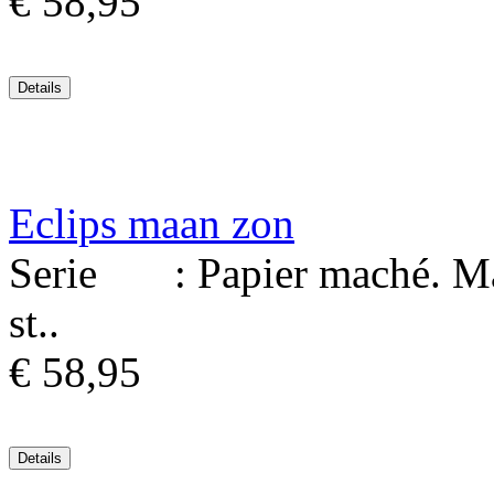
€ 58,95
Eclips maan zon
Serie : Papier maché. Mat
st..
€ 58,95