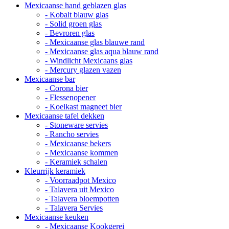
Mexicaanse hand geblazen glas
- Kobalt blauw glas
- Solid groen glas
- Bevroren glas
- Mexicaanse glas blauwe rand
- Mexicaanse glas aqua blauw rand
- Windlicht Mexicaans glas
- Mercury glazen vazen
Mexicaanse bar
- Corona bier
- Flessenopener
- Koelkast magneet bier
Mexicaanse tafel dekken
- Stoneware servies
- Rancho servies
- Mexicaanse bekers
- Mexicaanse kommen
- Keramiek schalen
Kleurrijk keramiek
- Voorraadpot Mexico
- Talavera uit Mexico
- Talavera bloempotten
- Talavera Servies
Mexicaanse keuken
- Mexicaanse Kookgerei