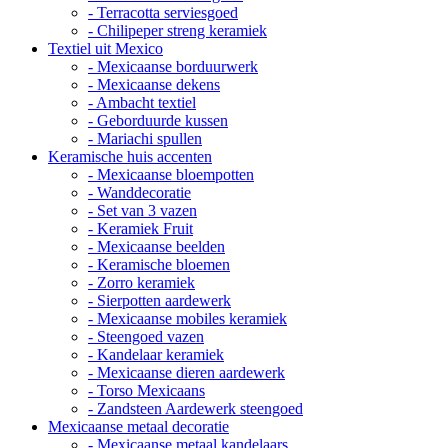
- Terracotta serviesgoed
- Chilipeper streng keramiek
Textiel uit Mexico
- Mexicaanse borduurwerk
- Mexicaanse dekens
- Ambacht textiel
- Geborduurde kussen
- Mariachi spullen
Keramische huis accenten
- Mexicaanse bloempotten
- Wanddecoratie
- Set van 3 vazen
- Keramiek Fruit
- Mexicaanse beelden
- Keramische bloemen
- Zorro keramiek
- Sierpotten aardewerk
- Mexicaanse mobiles keramiek
- Steengoed vazen
- Kandelaar keramiek
- Mexicaanse dieren aardewerk
- Torso Mexicaans
- Zandsteen Aardewerk steengoed
Mexicaanse metaal decoratie
- Mexicaanse metaal kandelaars