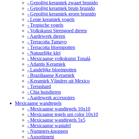
- Gepolijst keramiek zwaart brunido
- Gepolijst keramiek bruin brunido
- Gepolijst keramiek groen brunido
- Lente keramiek vogels
- Tropische vogels
- Volkskunst Steengoed dieren
- Aardewerk dieren
- Terracotta Tamayo
- Terracotta bloempotten
- Natuurlijke klei
- Mexicaanse volkskunst Tonalá
- Atlantis Keramiek
- Landelijke bloempotten
- Braziliaanse Keramiek
- Keramiek Vlinders uit Mexico
- Terrashard
- Chia huisdieren
- Aardewerk accessoires
Mexicaanse wandtegels
- Mexicaanse wandtegels 10x10
- Mexicaanse tegels uni color 10x10
- Mexicaanse wandtegels 5x5
- Mexicaanse wastafel
- Nummers-knoppen
- Asoortiment