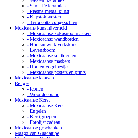
- Western keramiek
- Santa Fe keramiek
- Plasma metaal kunst
- Kapstok western
- Terra cotta zongezichten
Mexicaans kunstnijverheid
- Mexicaanse kokosnoot maskers
- Mexicaanse wandborden
- Houtsnijwerk volkskunst
- Levensboom
- Mexicaanse schilderijen
- Mexicaanse maskers
- Houten vogelnestjes
- Mexicaanse posters en prints
Mexicaanse kaarsen
Religie
- Iconen
- Woondecoratie
Mexicaanse Kerst
- Mexicaanse Kerst
- Engelen
- Kerstgroepen
- Fotolijst cadeau
Mexicaanse geschenken
Maagd van Guadalupe