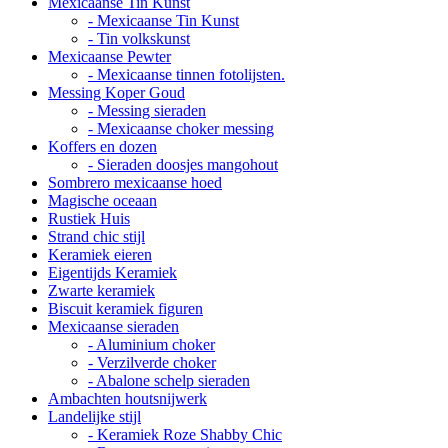
Mexicaanse Tin Kunst
- Mexicaanse Tin Kunst
- Tin volkskunst
Mexicaanse Pewter
- Mexicaanse tinnen fotolijsten.
Messing Koper Goud
- Messing sieraden
- Mexicaanse choker messing
Koffers en dozen
- Sieraden doosjes mangohout
Sombrero mexicaanse hoed
Magische oceaan
Rustiek Huis
Strand chic stijl
Keramiek eieren
Eigentijds Keramiek
Zwarte keramiek
Biscuit keramiek figuren
Mexicaanse sieraden
- Aluminium choker
- Verzilverde choker
- Abalone schelp sieraden
Ambachten houtsnijwerk
Landelijke stijl
- Keramiek Roze Shabby Chic