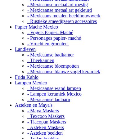
- Mexicaanse metaal art roestig
- Mexicaanse metaal art gekleurd
- Mexicaans metalen beeldhouwwerk
- Rustieke smeedijzeren accessoires
Papier Maché Mexico
- Vogels Papier- Maché
- Personages papier- maché
- Vrucht en groenten.
Landleven
- Mexicaanse badkamer
- Theekannen
- Mexicaanse bloempotten
- Mexicaanse blauwe vogel keramiek
Frida Kahlo
Lampen Mexico
- Mexicaanse wand lampen
- Lampen keramiek Mexico
- Mexicaanse lantaarn
Azteken en Maya's
- Maya Maskers
- Texcoco Maskers
- Tlacopan Maskers
- Azteken Maskers
- Azteken beelden
- Tollan beeldjes