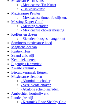
Mexicaanse Tin Kunst
- Mexicaanse Tin Kunst
- Tin volkskunst
Mexicaanse Pewter
- Mexicaanse tinnen fotolijsten.
Messing Koper Goud
- Messing sieraden
- Mexicaanse choker messing
Koffers en dozen
- Sieraden doosjes mangohout
Sombrero mexicaanse hoed
Magische oceaan
Rustiek Huis
Strand chic stijl
Keramiek eieren
Eigentijds Keramiek
Zwarte keramiek
Biscuit keramiek figuren
Mexicaanse sieraden
- Aluminium choker
- Verzilverde choker
- Abalone schelp sieraden
Ambachten houtsnijwerk
Landelijke stijl
- Keramiek Roze Shabby Chic