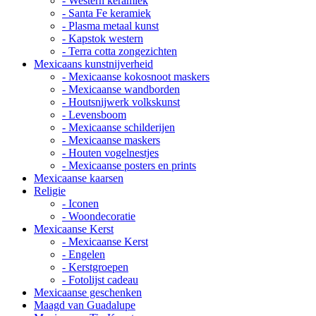
- Western keramiek
- Santa Fe keramiek
- Plasma metaal kunst
- Kapstok western
- Terra cotta zongezichten
Mexicaans kunstnijverheid
- Mexicaanse kokosnoot maskers
- Mexicaanse wandborden
- Houtsnijwerk volkskunst
- Levensboom
- Mexicaanse schilderijen
- Mexicaanse maskers
- Houten vogelnestjes
- Mexicaanse posters en prints
Mexicaanse kaarsen
Religie
- Iconen
- Woondecoratie
Mexicaanse Kerst
- Mexicaanse Kerst
- Engelen
- Kerstgroepen
- Fotolijst cadeau
Mexicaanse geschenken
Maagd van Guadalupe