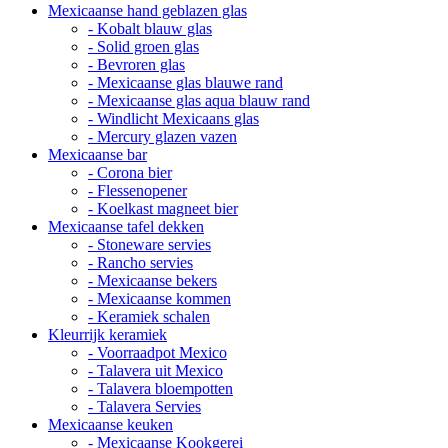
Mexicaanse hand geblazen glas
- Kobalt blauw glas
- Solid groen glas
- Bevroren glas
- Mexicaanse glas blauwe rand
- Mexicaanse glas aqua blauw rand
- Windlicht Mexicaans glas
- Mercury glazen vazen
Mexicaanse bar
- Corona bier
- Flessenopener
- Koelkast magneet bier
Mexicaanse tafel dekken
- Stoneware servies
- Rancho servies
- Mexicaanse bekers
- Mexicaanse kommen
- Keramiek schalen
Kleurrijk keramiek
- Voorraadpot Mexico
- Talavera uit Mexico
- Talavera bloempotten
- Talavera Servies
Mexicaanse keuken
- Mexicaanse Kookgerei