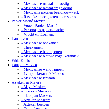
- Mexicaanse metaal art roestig
- Mexicaanse metaal art gekleurd
- Mexicaans metalen beeldhouwwerk
- Rustieke smeedijzeren accessoires
Papier Maché Mexico
- Vogels Papier- Maché
- Personages papier- maché
- Vrucht en groenten.
Landleven
- Mexicaanse badkamer
- Theekannen
- Mexicaanse bloempotten
- Mexicaanse blauwe vogel keramiek
Frida Kahlo
Lampen Mexico
- Mexicaanse wand lampen
- Lampen keramiek Mexico
- Mexicaanse lantaarn
Azteken en Maya's
- Maya Maskers
- Texcoco Maskers
- Tlacopan Maskers
- Azteken Maskers
- Azteken beelden
- Tollan beeldjes