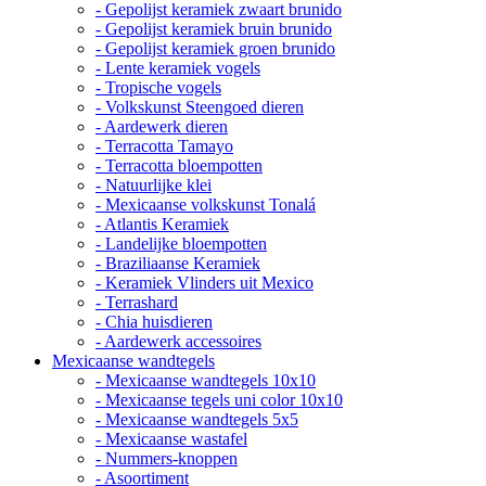
- Gepolijst keramiek zwaart brunido
- Gepolijst keramiek bruin brunido
- Gepolijst keramiek groen brunido
- Lente keramiek vogels
- Tropische vogels
- Volkskunst Steengoed dieren
- Aardewerk dieren
- Terracotta Tamayo
- Terracotta bloempotten
- Natuurlijke klei
- Mexicaanse volkskunst Tonalá
- Atlantis Keramiek
- Landelijke bloempotten
- Braziliaanse Keramiek
- Keramiek Vlinders uit Mexico
- Terrashard
- Chia huisdieren
- Aardewerk accessoires
Mexicaanse wandtegels
- Mexicaanse wandtegels 10x10
- Mexicaanse tegels uni color 10x10
- Mexicaanse wandtegels 5x5
- Mexicaanse wastafel
- Nummers-knoppen
- Asoortiment