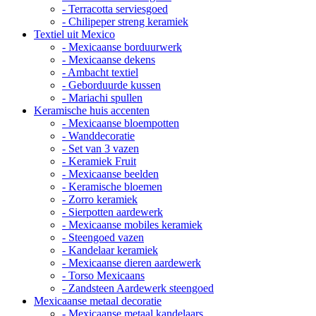
- Terracotta serviesgoed
- Chilipeper streng keramiek
Textiel uit Mexico
- Mexicaanse borduurwerk
- Mexicaanse dekens
- Ambacht textiel
- Geborduurde kussen
- Mariachi spullen
Keramische huis accenten
- Mexicaanse bloempotten
- Wanddecoratie
- Set van 3 vazen
- Keramiek Fruit
- Mexicaanse beelden
- Keramische bloemen
- Zorro keramiek
- Sierpotten aardewerk
- Mexicaanse mobiles keramiek
- Steengoed vazen
- Kandelaar keramiek
- Mexicaanse dieren aardewerk
- Torso Mexicaans
- Zandsteen Aardewerk steengoed
Mexicaanse metaal decoratie
- Mexicaanse metaal kandelaars