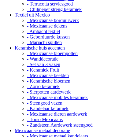
- Terracotta serviesgoed
- Chilipeper streng keramiek
Textiel uit Mexico
- Mexicaanse borduurwerk
- Mexicaanse dekens
- Ambacht textiel
- Geborduurde kussen
- Mariachi spullen
Keramische huis accenten
- Mexicaanse bloempotten
- Wanddecoratie
- Set van 3 vazen
- Keramiek Fruit
- Mexicaanse beelden
- Keramische bloemen
- Zorro keramiek
- Sierpotten aardewerk
- Mexicaanse mobiles keramiek
- Steengoed vazen
- Kandelaar keramiek
- Mexicaanse dieren aardewerk
- Torso Mexicaans
- Zandsteen Aardewerk steengoed
Mexicaanse metaal decoratie
- Mexicaanse metaal kandelaars