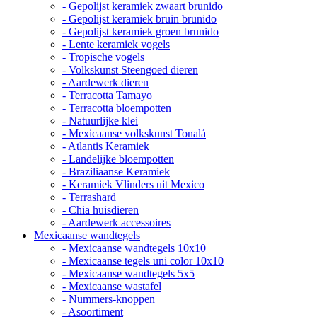
- Gepolijst keramiek zwaart brunido
- Gepolijst keramiek bruin brunido
- Gepolijst keramiek groen brunido
- Lente keramiek vogels
- Tropische vogels
- Volkskunst Steengoed dieren
- Aardewerk dieren
- Terracotta Tamayo
- Terracotta bloempotten
- Natuurlijke klei
- Mexicaanse volkskunst Tonalá
- Atlantis Keramiek
- Landelijke bloempotten
- Braziliaanse Keramiek
- Keramiek Vlinders uit Mexico
- Terrashard
- Chia huisdieren
- Aardewerk accessoires
Mexicaanse wandtegels
- Mexicaanse wandtegels 10x10
- Mexicaanse tegels uni color 10x10
- Mexicaanse wandtegels 5x5
- Mexicaanse wastafel
- Nummers-knoppen
- Asoortiment