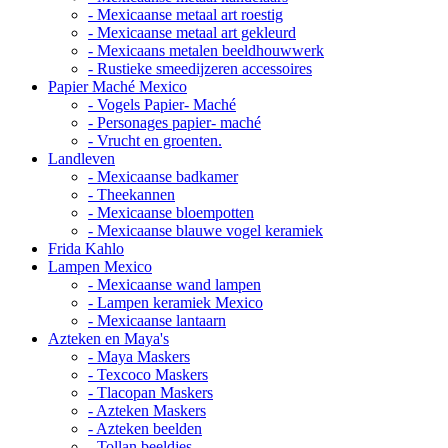
- Mexicaanse metaal art roestig
- Mexicaanse metaal art gekleurd
- Mexicaans metalen beeldhouwwerk
- Rustieke smeedijzeren accessoires
Papier Maché Mexico
- Vogels Papier- Maché
- Personages papier- maché
- Vrucht en groenten.
Landleven
- Mexicaanse badkamer
- Theekannen
- Mexicaanse bloempotten
- Mexicaanse blauwe vogel keramiek
Frida Kahlo
Lampen Mexico
- Mexicaanse wand lampen
- Lampen keramiek Mexico
- Mexicaanse lantaarn
Azteken en Maya's
- Maya Maskers
- Texcoco Maskers
- Tlacopan Maskers
- Azteken Maskers
- Azteken beelden
- Tollan beeldjes