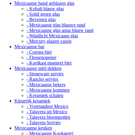
Mexicaanse hand geblazen glas
- Kobalt blauw glas
- Solid groen glas
- Bevroren glas
- Mexicaanse glas blauwe rand
- Mexicaanse glas aqua blauw rand
- Windlicht Mexicaans glas
- Mercury glazen vazen
Mexicaanse bar
- Corona bier
- Flessenopener
- Koelkast magneet bier
Mexicaanse tafel dekken
- Stoneware servies
- Rancho servies
- Mexicaanse bekers
- Mexicaanse kommen
- Keramiek schalen
Kleurrijk keramiek
- Voorraadpot Mexico
- Talavera uit Mexico
- Talavera bloempotten
- Talavera Servies
Mexicaanse keuken
- Mexicaanse Kookgerei