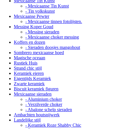
Mexicaanse Tin Kunst
- Mexicaanse Tin Kunst
- Tin volkskunst
Mexicaanse Pewter
- Mexicaanse tinnen fotolijsten.
Messing Koper Goud
- Messing sieraden
- Mexicaanse choker messing
Koffers en dozen
- Sieraden doosjes mangohout
Sombrero mexicaanse hoed
Magische oceaan
Rustiek Huis
Strand chic stijl
Keramiek eieren
Eigentijds Keramiek
Zwarte keramiek
Biscuit keramiek figuren
Mexicaanse sieraden
- Aluminium choker
- Verzilverde choker
- Abalone schelp sieraden
Ambachten houtsnijwerk
Landelijke stijl
- Keramiek Roze Shabby Chic