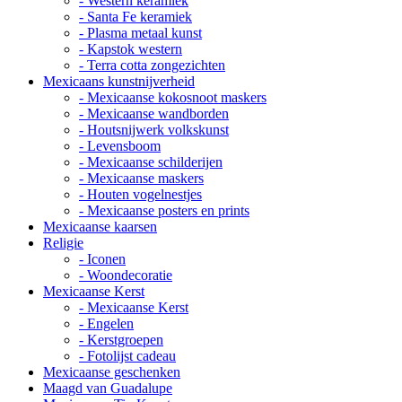
- Western keramiek
- Santa Fe keramiek
- Plasma metaal kunst
- Kapstok western
- Terra cotta zongezichten
Mexicaans kunstnijverheid
- Mexicaanse kokosnoot maskers
- Mexicaanse wandborden
- Houtsnijwerk volkskunst
- Levensboom
- Mexicaanse schilderijen
- Mexicaanse maskers
- Houten vogelnestjes
- Mexicaanse posters en prints
Mexicaanse kaarsen
Religie
- Iconen
- Woondecoratie
Mexicaanse Kerst
- Mexicaanse Kerst
- Engelen
- Kerstgroepen
- Fotolijst cadeau
Mexicaanse geschenken
Maagd van Guadalupe