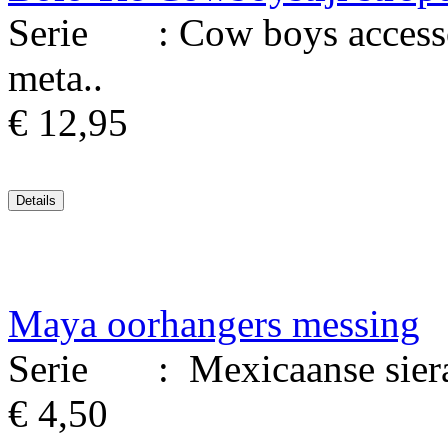
Serie : Cow boys accessoi
meta..
€ 12,95
Maya oorhangers messing
Serie : Mexicaanse siera
€ 4,50