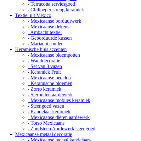
- Terracotta serviesgoed
- Chilipeper streng keramiek
Textiel uit Mexico
- Mexicaanse borduurwerk
- Mexicaanse dekens
- Ambacht textiel
- Geborduurde kussen
- Mariachi spullen
Keramische huis accenten
- Mexicaanse bloempotten
- Wanddecoratie
- Set van 3 vazen
- Keramiek Fruit
- Mexicaanse beelden
- Keramische bloemen
- Zorro keramiek
- Sierpotten aardewerk
- Mexicaanse mobiles keramiek
- Steengoed vazen
- Kandelaar keramiek
- Mexicaanse dieren aardewerk
- Torso Mexicaans
- Zandsteen Aardewerk steengoed
Mexicaanse metaal decoratie
- Mexicaanse metaal kandelaars