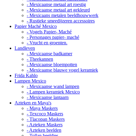
- Mexicaanse metaal art roestig
- Mexicaanse metaal art gekleurd
- Mexicaans metalen beeldhouwwerk
- Rustieke smeedijzeren accessoires
Papier Maché Mexico
- Vogels Papier- Maché
- Personages papier- maché
- Vrucht en groenten.
Landleven
- Mexicaanse badkamer
- Theekannen
- Mexicaanse bloempotten
- Mexicaanse blauwe vogel keramiek
Frida Kahlo
Lampen Mexico
- Mexicaanse wand lampen
- Lampen keramiek Mexico
- Mexicaanse lantaarn
Azteken en Maya's
- Maya Maskers
- Texcoco Maskers
- Tlacopan Maskers
- Azteken Maskers
- Azteken beelden
- Tollan beeldjes