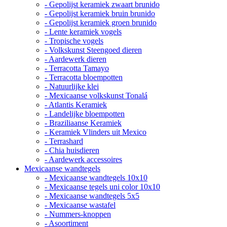
- Gepolijst keramiek zwaart brunido
- Gepolijst keramiek bruin brunido
- Gepolijst keramiek groen brunido
- Lente keramiek vogels
- Tropische vogels
- Volkskunst Steengoed dieren
- Aardewerk dieren
- Terracotta Tamayo
- Terracotta bloempotten
- Natuurlijke klei
- Mexicaanse volkskunst Tonalá
- Atlantis Keramiek
- Landelijke bloempotten
- Braziliaanse Keramiek
- Keramiek Vlinders uit Mexico
- Terrashard
- Chia huisdieren
- Aardewerk accessoires
Mexicaanse wandtegels
- Mexicaanse wandtegels 10x10
- Mexicaanse tegels uni color 10x10
- Mexicaanse wandtegels 5x5
- Mexicaanse wastafel
- Nummers-knoppen
- Asoortiment