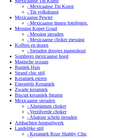
Mexicaanse Tin Kunst
- Mexicaanse Tin Kunst
- Tin volkskunst
Mexicaanse Pewter
- Mexicaanse tinnen fotolijsten.
Messing Koper Goud
- Messing sieraden
- Mexicaanse choker messing
Koffers en dozen
- Sieraden doosjes mangohout
Sombrero mexicaanse hoed
Magische oceaan
Rustiek Huis
Strand chic stijl
Keramiek eieren
Eigentijds Keramiek
Zwarte keramiek
Biscuit keramiek figuren
Mexicaanse sieraden
- Aluminium choker
- Verzilverde choker
- Abalone schelp sieraden
Ambachten houtsnijwerk
Landelijke stijl
- Keramiek Roze Shabby Chic