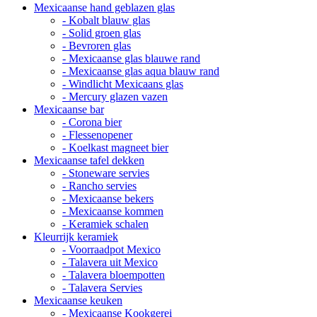
Mexicaanse hand geblazen glas
- Kobalt blauw glas
- Solid groen glas
- Bevroren glas
- Mexicaanse glas blauwe rand
- Mexicaanse glas aqua blauw rand
- Windlicht Mexicaans glas
- Mercury glazen vazen
Mexicaanse bar
- Corona bier
- Flessenopener
- Koelkast magneet bier
Mexicaanse tafel dekken
- Stoneware servies
- Rancho servies
- Mexicaanse bekers
- Mexicaanse kommen
- Keramiek schalen
Kleurrijk keramiek
- Voorraadpot Mexico
- Talavera uit Mexico
- Talavera bloempotten
- Talavera Servies
Mexicaanse keuken
- Mexicaanse Kookgerei