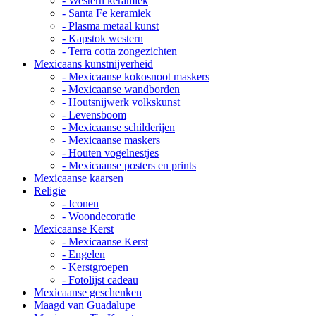
- Western keramiek
- Santa Fe keramiek
- Plasma metaal kunst
- Kapstok western
- Terra cotta zongezichten
Mexicaans kunstnijverheid
- Mexicaanse kokosnoot maskers
- Mexicaanse wandborden
- Houtsnijwerk volkskunst
- Levensboom
- Mexicaanse schilderijen
- Mexicaanse maskers
- Houten vogelnestjes
- Mexicaanse posters en prints
Mexicaanse kaarsen
Religie
- Iconen
- Woondecoratie
Mexicaanse Kerst
- Mexicaanse Kerst
- Engelen
- Kerstgroepen
- Fotolijst cadeau
Mexicaanse geschenken
Maagd van Guadalupe