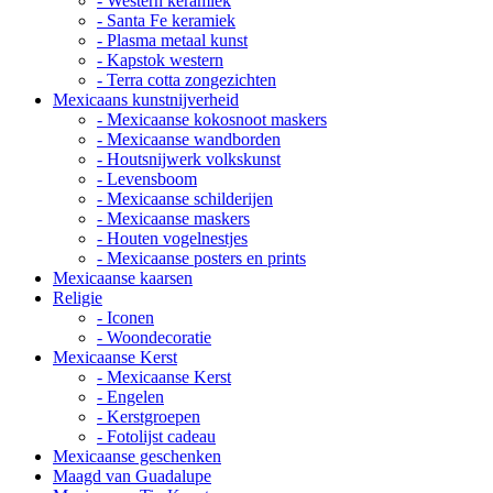
- Western keramiek
- Santa Fe keramiek
- Plasma metaal kunst
- Kapstok western
- Terra cotta zongezichten
Mexicaans kunstnijverheid
- Mexicaanse kokosnoot maskers
- Mexicaanse wandborden
- Houtsnijwerk volkskunst
- Levensboom
- Mexicaanse schilderijen
- Mexicaanse maskers
- Houten vogelnestjes
- Mexicaanse posters en prints
Mexicaanse kaarsen
Religie
- Iconen
- Woondecoratie
Mexicaanse Kerst
- Mexicaanse Kerst
- Engelen
- Kerstgroepen
- Fotolijst cadeau
Mexicaanse geschenken
Maagd van Guadalupe