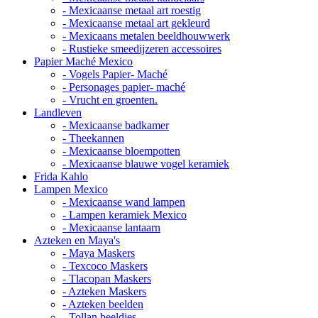
- Mexicaanse metaal art roestig
- Mexicaanse metaal art gekleurd
- Mexicaans metalen beeldhouwwerk
- Rustieke smeedijzeren accessoires
Papier Maché Mexico
- Vogels Papier- Maché
- Personages papier- maché
- Vrucht en groenten.
Landleven
- Mexicaanse badkamer
- Theekannen
- Mexicaanse bloempotten
- Mexicaanse blauwe vogel keramiek
Frida Kahlo
Lampen Mexico
- Mexicaanse wand lampen
- Lampen keramiek Mexico
- Mexicaanse lantaarn
Azteken en Maya's
- Maya Maskers
- Texcoco Maskers
- Tlacopan Maskers
- Azteken Maskers
- Azteken beelden
- Tollan beeldjes