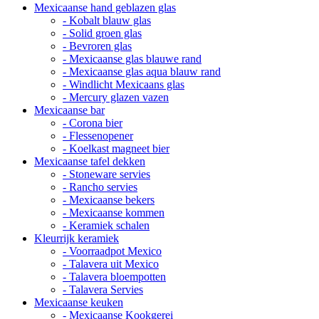
Mexicaanse hand geblazen glas
- Kobalt blauw glas
- Solid groen glas
- Bevroren glas
- Mexicaanse glas blauwe rand
- Mexicaanse glas aqua blauw rand
- Windlicht Mexicaans glas
- Mercury glazen vazen
Mexicaanse bar
- Corona bier
- Flessenopener
- Koelkast magneet bier
Mexicaanse tafel dekken
- Stoneware servies
- Rancho servies
- Mexicaanse bekers
- Mexicaanse kommen
- Keramiek schalen
Kleurrijk keramiek
- Voorraadpot Mexico
- Talavera uit Mexico
- Talavera bloempotten
- Talavera Servies
Mexicaanse keuken
- Mexicaanse Kookgerei