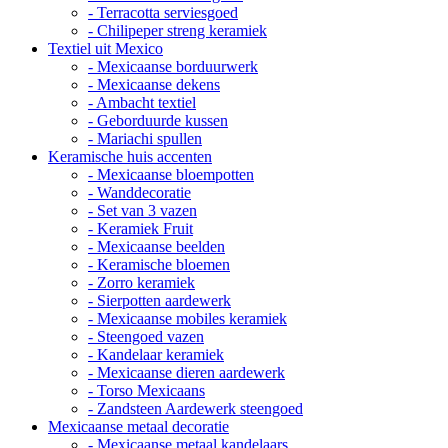
- Terracotta serviesgoed
- Chilipeper streng keramiek
Textiel uit Mexico
- Mexicaanse borduurwerk
- Mexicaanse dekens
- Ambacht textiel
- Geborduurde kussen
- Mariachi spullen
Keramische huis accenten
- Mexicaanse bloempotten
- Wanddecoratie
- Set van 3 vazen
- Keramiek Fruit
- Mexicaanse beelden
- Keramische bloemen
- Zorro keramiek
- Sierpotten aardewerk
- Mexicaanse mobiles keramiek
- Steengoed vazen
- Kandelaar keramiek
- Mexicaanse dieren aardewerk
- Torso Mexicaans
- Zandsteen Aardewerk steengoed
Mexicaanse metaal decoratie
- Mexicaanse metaal kandelaars