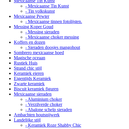
Mexicaanse Tin Kunst
- Mexicaanse Tin Kunst
- Tin volkskunst
Mexicaanse Pewter
- Mexicaanse tinnen fotolijsten.
Messing Koper Goud
- Messing sieraden
- Mexicaanse choker messing
Koffers en dozen
- Sieraden doosjes mangohout
Sombrero mexicaanse hoed
Magische oceaan
Rustiek Huis
Strand chic stijl
Keramiek eieren
Eigentijds Keramiek
Zwarte keramiek
Biscuit keramiek figuren
Mexicaanse sieraden
- Aluminium choker
- Verzilverde choker
- Abalone schelp sieraden
Ambachten houtsnijwerk
Landelijke stijl
- Keramiek Roze Shabby Chic