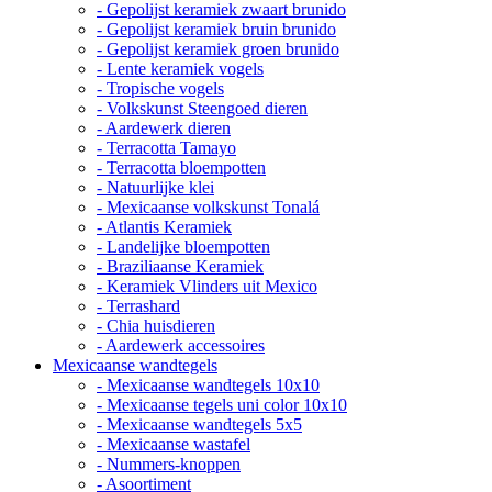
- Gepolijst keramiek zwaart brunido
- Gepolijst keramiek bruin brunido
- Gepolijst keramiek groen brunido
- Lente keramiek vogels
- Tropische vogels
- Volkskunst Steengoed dieren
- Aardewerk dieren
- Terracotta Tamayo
- Terracotta bloempotten
- Natuurlijke klei
- Mexicaanse volkskunst Tonalá
- Atlantis Keramiek
- Landelijke bloempotten
- Braziliaanse Keramiek
- Keramiek Vlinders uit Mexico
- Terrashard
- Chia huisdieren
- Aardewerk accessoires
Mexicaanse wandtegels
- Mexicaanse wandtegels 10x10
- Mexicaanse tegels uni color 10x10
- Mexicaanse wandtegels 5x5
- Mexicaanse wastafel
- Nummers-knoppen
- Asoortiment