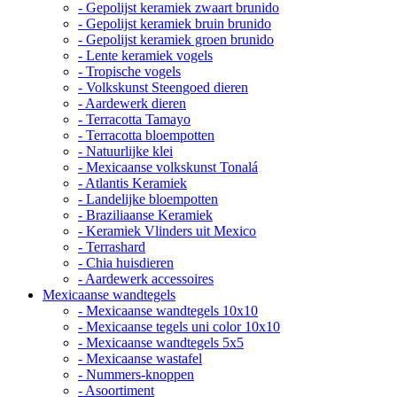
- Gepolijst keramiek zwaart brunido
- Gepolijst keramiek bruin brunido
- Gepolijst keramiek groen brunido
- Lente keramiek vogels
- Tropische vogels
- Volkskunst Steengoed dieren
- Aardewerk dieren
- Terracotta Tamayo
- Terracotta bloempotten
- Natuurlijke klei
- Mexicaanse volkskunst Tonalá
- Atlantis Keramiek
- Landelijke bloempotten
- Braziliaanse Keramiek
- Keramiek Vlinders uit Mexico
- Terrashard
- Chia huisdieren
- Aardewerk accessoires
Mexicaanse wandtegels
- Mexicaanse wandtegels 10x10
- Mexicaanse tegels uni color 10x10
- Mexicaanse wandtegels 5x5
- Mexicaanse wastafel
- Nummers-knoppen
- Asoortiment