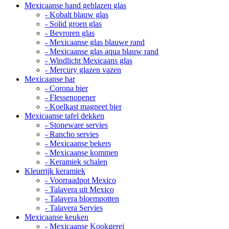
Mexicaanse hand geblazen glas
- Kobalt blauw glas
- Solid groen glas
- Bevroren glas
- Mexicaanse glas blauwe rand
- Mexicaanse glas aqua blauw rand
- Windlicht Mexicaans glas
- Mercury glazen vazen
Mexicaanse bar
- Corona bier
- Flessenopener
- Koelkast magneet bier
Mexicaanse tafel dekken
- Stoneware servies
- Rancho servies
- Mexicaanse bekers
- Mexicaanse kommen
- Keramiek schalen
Kleurrijk keramiek
- Voorraadpot Mexico
- Talavera uit Mexico
- Talavera bloempotten
- Talavera Servies
Mexicaanse keuken
- Mexicaanse Kookgerei