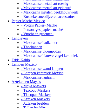
- Mexicaanse metaal art roestig
- Mexicaanse metaal art gekleurd
- Mexicaans metalen beeldhouwwerk
- Rustieke smeedijzeren accessoires
Papier Maché Mexico
- Vogels Papier- Maché
- Personages papier- maché
- Vrucht en groenten.
Landleven
- Mexicaanse badkamer
- Theekannen
- Mexicaanse bloempotten
- Mexicaanse blauwe vogel keramiek
Frida Kahlo
Lampen Mexico
- Mexicaanse wand lampen
- Lampen keramiek Mexico
- Mexicaanse lantaarn
Azteken en Maya's
- Maya Maskers
- Texcoco Maskers
- Tlacopan Maskers
- Azteken Maskers
- Azteken beelden
- Tollan beeldjes