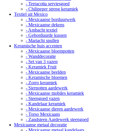
- Terracotta serviesgoed
- Chilipeper streng keramiek
Textiel uit Mexico
- Mexicaanse borduurwerk
- Mexicaanse dekens
- Ambacht textiel
- Geborduurde kussen
- Mariachi spullen
Keramische huis accenten
- Mexicaanse bloempotten
- Wanddecoratie
- Set van 3 vazen
- Keramiek Fruit
- Mexicaanse beelden
- Keramische bloemen
- Zorro keramiek
- Sierpotten aardewerk
- Mexicaanse mobiles keramiek
- Steengoed vazen
- Kandelaar keramiek
- Mexicaanse dieren aardewerk
- Torso Mexicaans
- Zandsteen Aardewerk steengoed
Mexicaanse metaal decoratie
- Mexicaanse metaal kandelaars