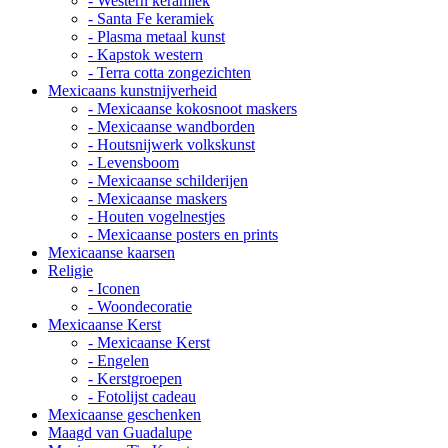
- Western keramiek
- Santa Fe keramiek
- Plasma metaal kunst
- Kapstok western
- Terra cotta zongezichten
Mexicaans kunstnijverheid
- Mexicaanse kokosnoot maskers
- Mexicaanse wandborden
- Houtsnijwerk volkskunst
- Levensboom
- Mexicaanse schilderijen
- Mexicaanse maskers
- Houten vogelnestjes
- Mexicaanse posters en prints
Mexicaanse kaarsen
Religie
- Iconen
- Woondecoratie
Mexicaanse Kerst
- Mexicaanse Kerst
- Engelen
- Kerstgroepen
- Fotolijst cadeau
Mexicaanse geschenken
Maagd van Guadalupe