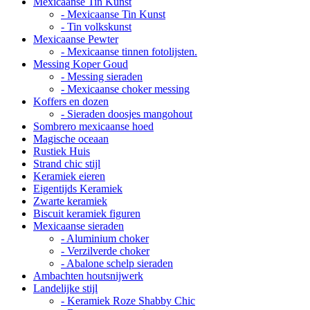
Mexicaanse Tin Kunst
- Mexicaanse Tin Kunst
- Tin volkskunst
Mexicaanse Pewter
- Mexicaanse tinnen fotolijsten.
Messing Koper Goud
- Messing sieraden
- Mexicaanse choker messing
Koffers en dozen
- Sieraden doosjes mangohout
Sombrero mexicaanse hoed
Magische oceaan
Rustiek Huis
Strand chic stijl
Keramiek eieren
Eigentijds Keramiek
Zwarte keramiek
Biscuit keramiek figuren
Mexicaanse sieraden
- Aluminium choker
- Verzilverde choker
- Abalone schelp sieraden
Ambachten houtsnijwerk
Landelijke stijl
- Keramiek Roze Shabby Chic