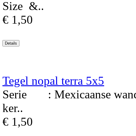
Size &..
€ 1,50
Tegel nopal terra 5x5
Serie : Mexicaanse wandt
ker..
€ 1,50