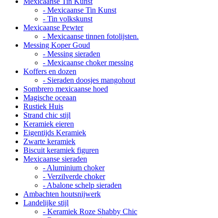
Mexicaanse Tin Kunst
- Mexicaanse Tin Kunst
- Tin volkskunst
Mexicaanse Pewter
- Mexicaanse tinnen fotolijsten.
Messing Koper Goud
- Messing sieraden
- Mexicaanse choker messing
Koffers en dozen
- Sieraden doosjes mangohout
Sombrero mexicaanse hoed
Magische oceaan
Rustiek Huis
Strand chic stijl
Keramiek eieren
Eigentijds Keramiek
Zwarte keramiek
Biscuit keramiek figuren
Mexicaanse sieraden
- Aluminium choker
- Verzilverde choker
- Abalone schelp sieraden
Ambachten houtsnijwerk
Landelijke stijl
- Keramiek Roze Shabby Chic