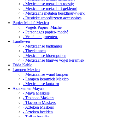
- Mexicaanse metaal art roestig
- Mexicaanse metaal art gekleurd
- Mexicaans metalen beeldhouwwerk
- Rustieke smeedijzeren accessoires
Papier Maché Mexico
- Vogels Papier- Maché
- Personages papier- maché
- Vrucht en groenten.
Landleven
- Mexicaanse badkamer
- Theekannen
- Mexicaanse bloempotten
- Mexicaanse blauwe vogel keramiek
Frida Kahlo
Lampen Mexico
- Mexicaanse wand lampen
- Lampen keramiek Mexico
- Mexicaanse lantaarn
Azteken en Maya's
- Maya Maskers
- Texcoco Maskers
- Tlacopan Maskers
- Azteken Maskers
- Azteken beelden
- Tollan beeldjes