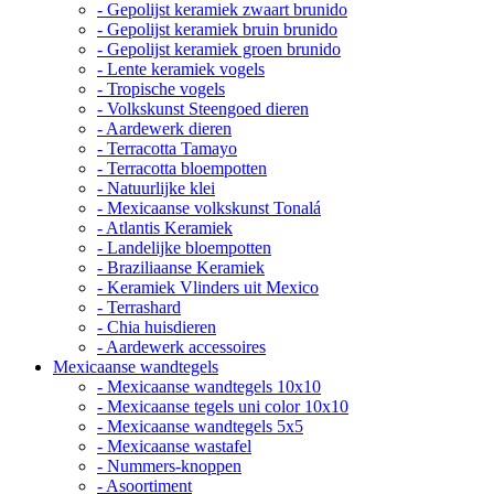
- Gepolijst keramiek zwaart brunido
- Gepolijst keramiek bruin brunido
- Gepolijst keramiek groen brunido
- Lente keramiek vogels
- Tropische vogels
- Volkskunst Steengoed dieren
- Aardewerk dieren
- Terracotta Tamayo
- Terracotta bloempotten
- Natuurlijke klei
- Mexicaanse volkskunst Tonalá
- Atlantis Keramiek
- Landelijke bloempotten
- Braziliaanse Keramiek
- Keramiek Vlinders uit Mexico
- Terrashard
- Chia huisdieren
- Aardewerk accessoires
Mexicaanse wandtegels
- Mexicaanse wandtegels 10x10
- Mexicaanse tegels uni color 10x10
- Mexicaanse wandtegels 5x5
- Mexicaanse wastafel
- Nummers-knoppen
- Asoortiment