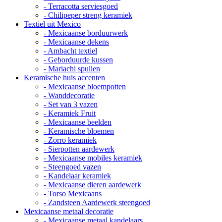
- Terracotta serviesgoed
- Chilipeper streng keramiek
Textiel uit Mexico
- Mexicaanse borduurwerk
- Mexicaanse dekens
- Ambacht textiel
- Geborduurde kussen
- Mariachi spullen
Keramische huis accenten
- Mexicaanse bloempotten
- Wanddecoratie
- Set van 3 vazen
- Keramiek Fruit
- Mexicaanse beelden
- Keramische bloemen
- Zorro keramiek
- Sierpotten aardewerk
- Mexicaanse mobiles keramiek
- Steengoed vazen
- Kandelaar keramiek
- Mexicaanse dieren aardewerk
- Torso Mexicaans
- Zandsteen Aardewerk steengoed
Mexicaanse metaal decoratie
- Mexicaanse metaal kandelaars