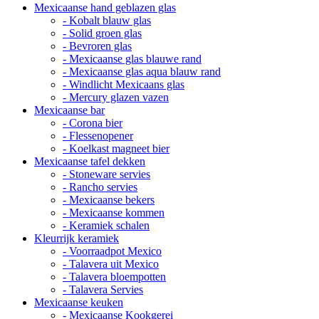
Mexicaanse hand geblazen glas
- Kobalt blauw glas
- Solid groen glas
- Bevroren glas
- Mexicaanse glas blauwe rand
- Mexicaanse glas aqua blauw rand
- Windlicht Mexicaans glas
- Mercury glazen vazen
Mexicaanse bar
- Corona bier
- Flessenopener
- Koelkast magneet bier
Mexicaanse tafel dekken
- Stoneware servies
- Rancho servies
- Mexicaanse bekers
- Mexicaanse kommen
- Keramiek schalen
Kleurrijk keramiek
- Voorraadpot Mexico
- Talavera uit Mexico
- Talavera bloempotten
- Talavera Servies
Mexicaanse keuken
- Mexicaanse Kookgerei