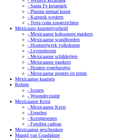
- Western keramiek
- Santa Fe keramiek
- Plasma metaal kunst
- Kapstok western
- Terra cotta zongezichten
Mexicaans kunstnijverheid
- Mexicaanse kokosnoot maskers
- Mexicaanse wandborden
- Houtsnijwerk volkskunst
- Levensboom
- Mexicaanse schilderijen
- Mexicaanse maskers
- Houten vogelnestjes
- Mexicaanse posters en prints
Mexicaanse kaarsen
Religie
- Iconen
- Woondecoratie
Mexicaanse Kerst
- Mexicaanse Kerst
- Engelen
- Kerstgroepen
- Fotolijst cadeau
Mexicaanse geschenken
Maagd van Guadalupe