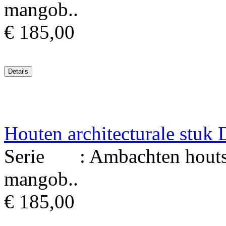
mangob..
€ 185,00
Houten architecturale stu
Serie : Ambachten houtsni
mangob..
€ 185,00