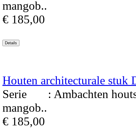
mangob..
€ 185,00
Houten architecturale stu
Serie : Ambachten houtsni
mangob..
€ 185,00