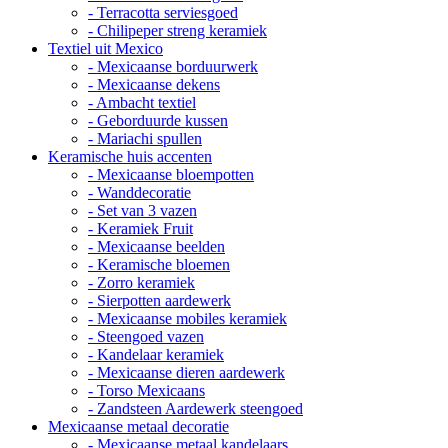
- Terracotta serviesgoed
- Chilipeper streng keramiek
Textiel uit Mexico
- Mexicaanse borduurwerk
- Mexicaanse dekens
- Ambacht textiel
- Geborduurde kussen
- Mariachi spullen
Keramische huis accenten
- Mexicaanse bloempotten
- Wanddecoratie
- Set van 3 vazen
- Keramiek Fruit
- Mexicaanse beelden
- Keramische bloemen
- Zorro keramiek
- Sierpotten aardewerk
- Mexicaanse mobiles keramiek
- Steengoed vazen
- Kandelaar keramiek
- Mexicaanse dieren aardewerk
- Torso Mexicaans
- Zandsteen Aardewerk steengoed
Mexicaanse metaal decoratie
- Mexicaanse metaal kandelaars