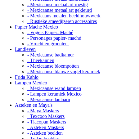
- Mexicaanse metaal art roestig
- Mexicaanse metaal art gekleurd
- Mexicaans metalen beeldhouwwerk
- Rustieke smeedijzeren accessoires
Papier Maché Mexico
- Vogels Papier- Maché
- Personages papier- maché
- Vrucht en groenten.
Landleven
- Mexicaanse badkamer
- Theekannen
- Mexicaanse bloempotten
- Mexicaanse blauwe vogel keramiek
Frida Kahlo
Lampen Mexico
- Mexicaanse wand lampen
- Lampen keramiek Mexico
- Mexicaanse lantaarn
Azteken en Maya's
- Maya Maskers
- Texcoco Maskers
- Tlacopan Maskers
- Azteken Maskers
- Azteken beelden
- Tollan beeldjes