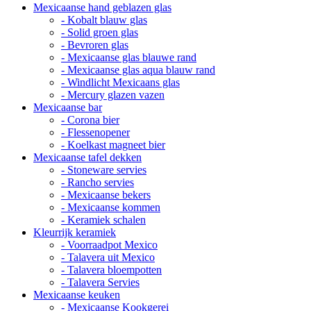
Mexicaanse hand geblazen glas
- Kobalt blauw glas
- Solid groen glas
- Bevroren glas
- Mexicaanse glas blauwe rand
- Mexicaanse glas aqua blauw rand
- Windlicht Mexicaans glas
- Mercury glazen vazen
Mexicaanse bar
- Corona bier
- Flessenopener
- Koelkast magneet bier
Mexicaanse tafel dekken
- Stoneware servies
- Rancho servies
- Mexicaanse bekers
- Mexicaanse kommen
- Keramiek schalen
Kleurrijk keramiek
- Voorraadpot Mexico
- Talavera uit Mexico
- Talavera bloempotten
- Talavera Servies
Mexicaanse keuken
- Mexicaanse Kookgerei