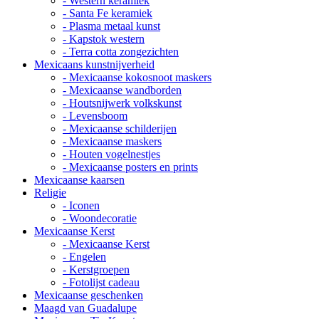
- Western keramiek
- Santa Fe keramiek
- Plasma metaal kunst
- Kapstok western
- Terra cotta zongezichten
Mexicaans kunstnijverheid
- Mexicaanse kokosnoot maskers
- Mexicaanse wandborden
- Houtsnijwerk volkskunst
- Levensboom
- Mexicaanse schilderijen
- Mexicaanse maskers
- Houten vogelnestjes
- Mexicaanse posters en prints
Mexicaanse kaarsen
Religie
- Iconen
- Woondecoratie
Mexicaanse Kerst
- Mexicaanse Kerst
- Engelen
- Kerstgroepen
- Fotolijst cadeau
Mexicaanse geschenken
Maagd van Guadalupe