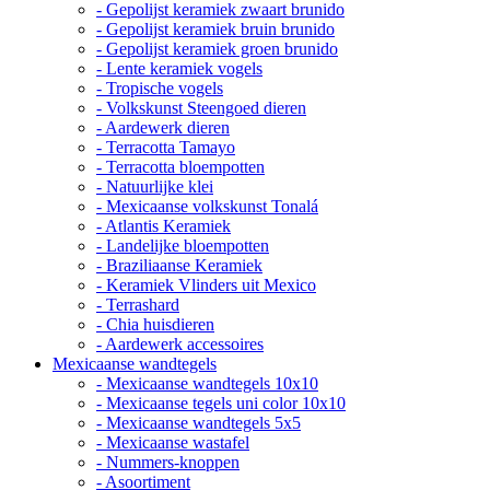
- Gepolijst keramiek zwaart brunido
- Gepolijst keramiek bruin brunido
- Gepolijst keramiek groen brunido
- Lente keramiek vogels
- Tropische vogels
- Volkskunst Steengoed dieren
- Aardewerk dieren
- Terracotta Tamayo
- Terracotta bloempotten
- Natuurlijke klei
- Mexicaanse volkskunst Tonalá
- Atlantis Keramiek
- Landelijke bloempotten
- Braziliaanse Keramiek
- Keramiek Vlinders uit Mexico
- Terrashard
- Chia huisdieren
- Aardewerk accessoires
Mexicaanse wandtegels
- Mexicaanse wandtegels 10x10
- Mexicaanse tegels uni color 10x10
- Mexicaanse wandtegels 5x5
- Mexicaanse wastafel
- Nummers-knoppen
- Asoortiment