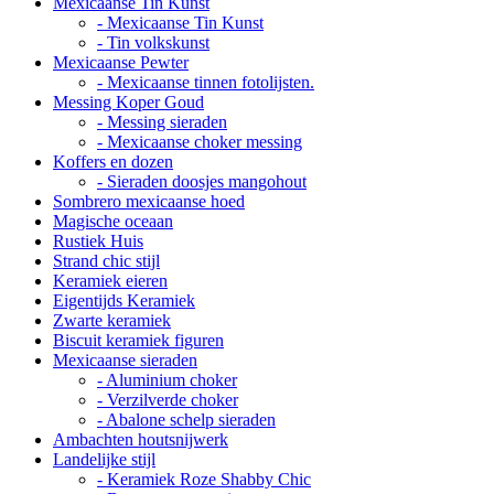
Mexicaanse Tin Kunst
- Mexicaanse Tin Kunst
- Tin volkskunst
Mexicaanse Pewter
- Mexicaanse tinnen fotolijsten.
Messing Koper Goud
- Messing sieraden
- Mexicaanse choker messing
Koffers en dozen
- Sieraden doosjes mangohout
Sombrero mexicaanse hoed
Magische oceaan
Rustiek Huis
Strand chic stijl
Keramiek eieren
Eigentijds Keramiek
Zwarte keramiek
Biscuit keramiek figuren
Mexicaanse sieraden
- Aluminium choker
- Verzilverde choker
- Abalone schelp sieraden
Ambachten houtsnijwerk
Landelijke stijl
- Keramiek Roze Shabby Chic