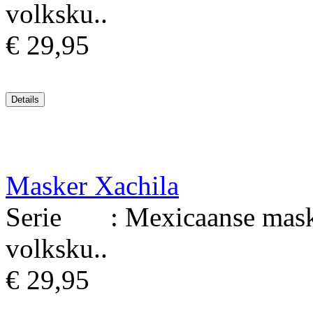
volksku..
€ 29,95
Masker Xachila
Serie : Mexicaanse maske
volksku..
€ 29,95