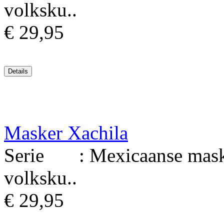
volksku..
€ 29,95
Masker Xachila
Serie : Mexicaanse maske
volksku..
€ 29,95