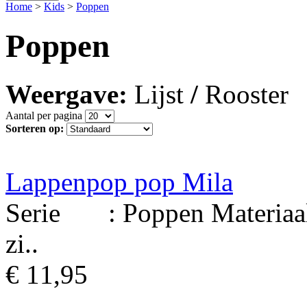
Home
>
Kids
>
Poppen
Poppen
Weergave:
Lijst
/
Rooster
Aantal per pagina
Sorteren op:
Lappenpop pop Mila
Serie : Poppen Materiaal
zi..
€ 11,95